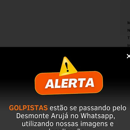
M
N
T
I
M
RONTO PARA USO***
S
M
016.
IZAR A COMPRA, ISSO EVITA DEVOLUÇÕES 
servação da peça;
mpo de perguntas;