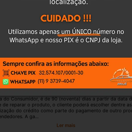
culo, para evitar trocas;
ar o CEP na área de perguntas para realizar 
antia
Certificado de Procedência
Troca e Devol
a do Consumidor, é de 90 (noventa) dias a partir da data 
e de reparar o produto, o cliente poderá escolher dentre a
utilização do crédito como parte do pagamento de outro pr
ndedores. A ga...
Ler mais