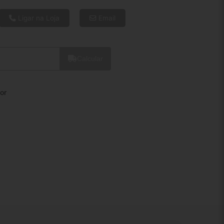
6x de R$ 25,00
8x de R$ 19,18
Ligar na Loja
Email
10x de R$ 15,66
12x de R$ 13,38
Calcular
or