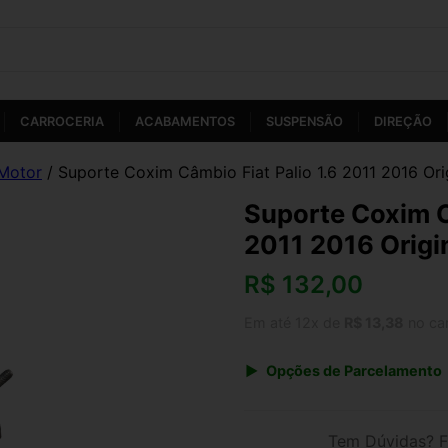
CARROCERIA
ACABAMENTOS
SUSPENSÃO
DIREÇÃO
Motor
/ Suporte Coxim Câmbio Fiat Palio 1.6 2011 2016 Ori
Suporte Coxim C
2011 2016 Origi
R$
132,00
Em até 12x de
R$ 13,38
no ca
Opções de Parcelamento
1x de R$ 132,00 s/ juros
3x de R$ 48,06
Tem Dúvidas? F