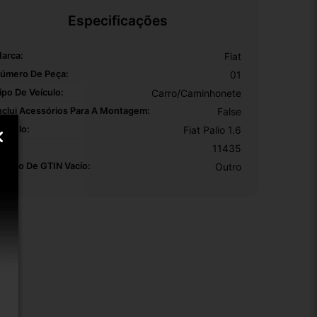
Especificações
arca:
Fiat
úmero De Peça:
01
ipo De Veículo:
Carro/Caminhonete
nclui Acessórios Para A Montagem:
False
odelo:
Fiat Palio 1.6
KU:
11435
otivo De GTIN Vacío:
Outro