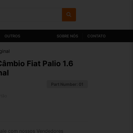
OUTROS
SOBRE NÓS
CONTATO
ginal
âmbio Fiat Palio 1.6
nal
Part Number:
01
rtão
2x de R$ 71,04
4x de R$ 36,58
ale com nossos Vendedores