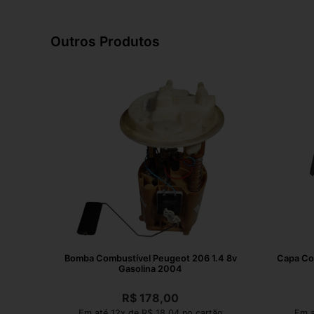
Outros Produtos
Bomba Combustível Peugeot 206 1.4 8v
Capa Cor
Gasolina 2004
R$
178,00
Em até 12x de R$ 18,04 no cartão
Em a