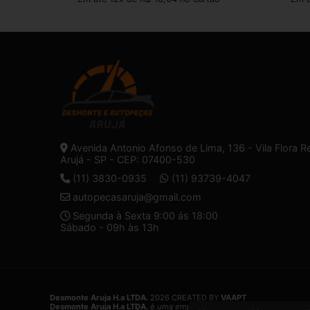
Avenida Antonio Afonso de Lima, 136 - Vila Flora R
Arujá - SP - CEP: 07400-530
(11) 3830-0935
(11) 93739-4047
autopecasaruja@gmail.com
Segunda à Sexta 9:00 ás 18:00
Sábado - 09h às 13h
Desmonte Aruja H.a LTDA.
2026 CREATED BY
VAAPT
Desmonte Aruja H.a LTDA.
é uma empresa inscrita no CNPJ
32.574.1