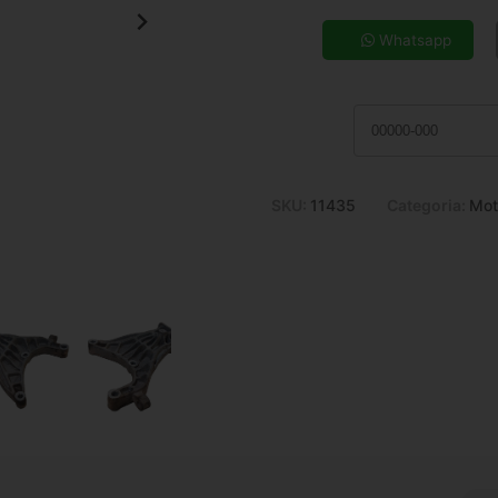
5x de R$ 29,65
7x de R$ 21,63
Whatsapp
9x de R$ 17,26
11x de R$ 14,41
SKU:
11435
Categoria:
Mot