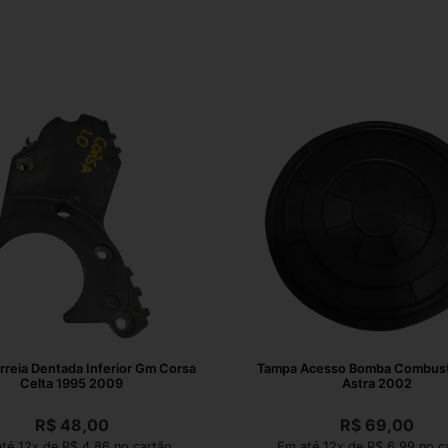
reia Dentada Inferior Gm Corsa
Tampa Acesso Bomba Combust
Celta 1995 2009
Astra 2002
R$
48,00
R$
69,00
té 12x de R$ 4,86 no cartão
Em até 12x de R$ 6,99 no c