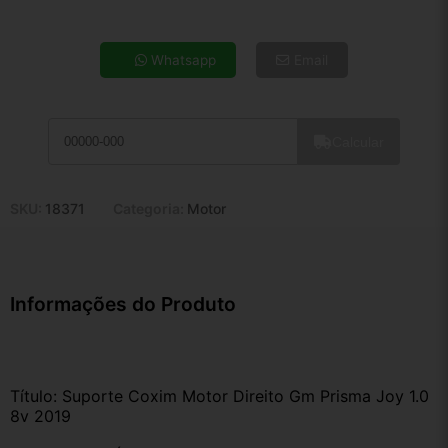
4x de R$ 37,69
5x de R$ 30,55
Whatsapp
Email
6x de R$ 25,76
7x de R$ 22,29
8x de R$ 19,76
Calcular
9x de R$ 17,78
10x de R$ 16,14
11x de R$ 14,85
SKU:
18371
Categoria:
Motor
12x de R$ 13,78
Informações do Produto
Título: Suporte Coxim Motor Direito Gm Prisma Joy 1.0 
8v 2019