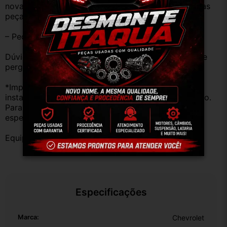
novas e sem uso. No entanto, garantimos que nossas 
peças estão em BOM ESTADO e foram testadas.
– Peças são ORIGINAIS USADAS.
Dúvidas sobre uso ou aplicação, utilizar o campo de 
perguntas;
*Importante: Não nos responsabilizamos por 
instalações inadequadas ou uso indevido do produto. 
Para evitar problemas, consulte um profissional 
especializado.
Equipe DESMONTE ARUJÁ.
Especificações
Marca:
Chevrolet