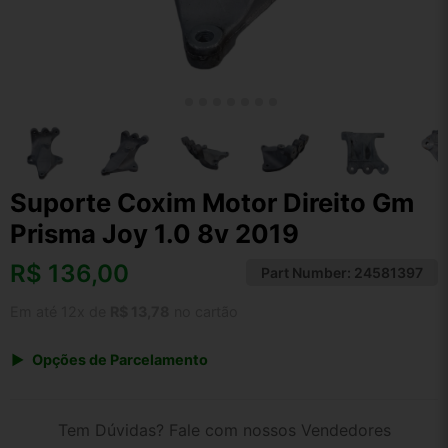
Suporte Coxim Motor Direito Gm
Prisma Joy 1.0 8v 2019
R$
136,00
Part Number:
24581397
Em até 12x de
R$ 13,78
no cartão
Opções de Parcelamento
1x de R$ 136,00 s/ juros
2x de R$ 73,20
Tem Dúvidas? Fale com nossos Vendedores
3x de R$ 49,52