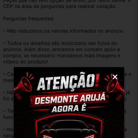
Peças que não tem opção de envio, por favor deixar o 
CEP na área de perguntas para realizar cotação.
Perguntas frequentes:
– Não reduzimos os valores informados no anúncio
– Todos os detalhes são mostrados nas fotos do 
anúncio. Além disso, entramos em contato após a 
compra, se necessário mandamos mais imagens e 
vídeos do produto!
– Caso o código original da peça do seu veículo seja o 
mesmo descrito no anúncio servirá perfeitamente.
– Não temos informação sobre o KM, pois o veículo já 
foi desmontado. No entanto, estão em ótimo estado.
– Testamos as peças antes de anunciar e enviar, elas 
funcionam perfeitamente.
– Nossas peças são USADAS e apresentam desgaste 
natural pelo tempo. Peças perfeitas são apenas as 