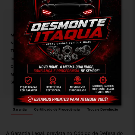
Especificações
Marca:
Fiat
Número De Peça:
01
Tipo De Veículo:
Carro/Caminhonete
Inclui Acessórios Para A Montagem:
False
OEM:
Original
Modelo:
Palio
SKU:
8246
Garantia
Certificado de Procedência
Troca e Devolução
A Garantia Legal, prevista no Código de Defesa do