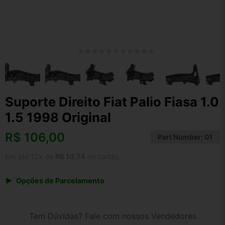
Suporte Direito Fiat Palio Fiasa 1.0
1.5 1998 Original
R$
106,00
Part Number:
01
Em até 12x de
R$ 10,74
no cartão
Opções de Parcelamento
1x de R$ 106,00 s/ juros
2x de R$ 57,05
Tem Dúvidas? Fale com nossos Vendedores
3x de R$ 38,59