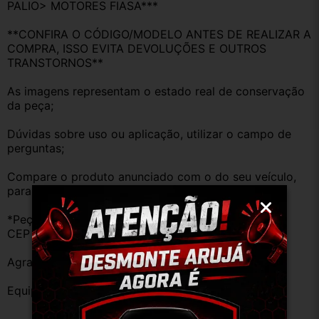
PALIO> MOTORES FIASA***
**CONFIRA O CÓDIGO/MODELO ANTES DE REALIZAR A 
COMPRA, ISSO EVITA DEVOLUÇÕES E OUTROS 
TRANSTORNOS**
As imagens representam o estado real de conservação 
da peça;
Dúvidas sobre uso ou aplicação, utilizar o campo de 
perguntas;
Compare o produto anunciado com o do seu veículo, 
para evitar trocas;
*Peças que não tem opção de envio, favor deixar o 
CEP na área de perguntas para realizar cotação*
Agradecemos a preferência!
Equipe DESMONTE ARUJÁ.