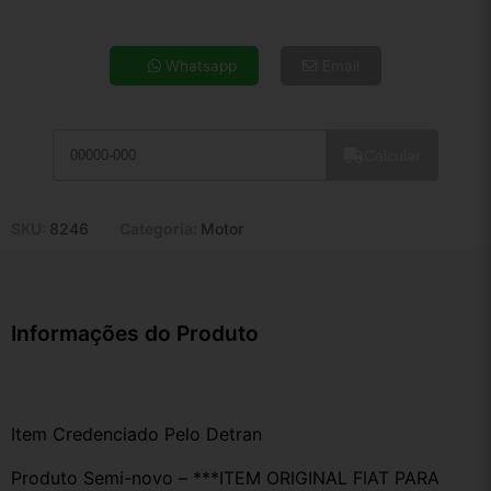
4x de R$ 29,38
5x de R$ 23,81
Whatsapp
Email
6x de R$ 20,08
7x de R$ 17,37
8x de R$ 15,40
Calcular
9x de R$ 13,86
10x de R$ 12,58
11x de R$ 11,58
SKU:
8246
Categoria:
Motor
12x de R$ 10,74
Informações do Produto
Item Credenciado Pelo Detran
Produto Semi-novo – ***ITEM ORIGINAL FIAT PARA 