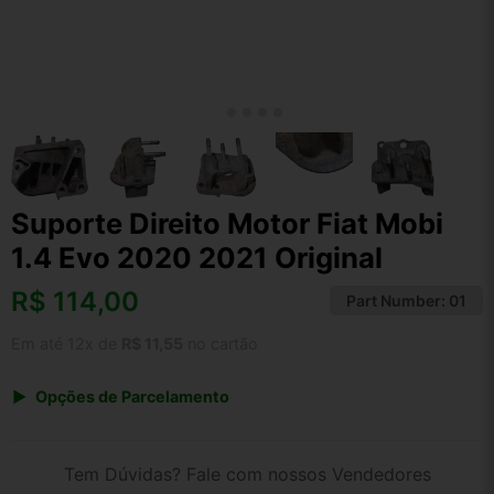
Suporte Direito Motor Fiat Mobi
1.4 Evo 2020 2021 Original
R$
114,00
Part Number:
01
Em até 12x de
R$ 11,55
no cartão
Opções de Parcelamento
1x de R$ 114,00 s/ juros
2x de R$ 61,35
Tem Dúvidas? Fale com nossos Vendedores
3x de R$ 41,51