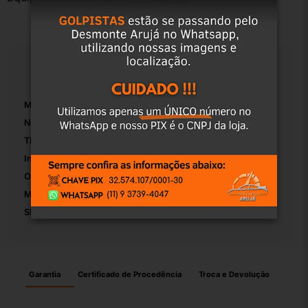
Especificações
Marca:
Fiat
Número De Peça:
01
Tipo De Veículo:
Carro/Caminhonete
Inclui Acessórios Para A Montagem:
False
OEM:
Original
Modelo:
Uno Vivace 1.4 Evo 2013
SKU:
8200
Garantia
Certificado de Procedência
Troca e Devolução