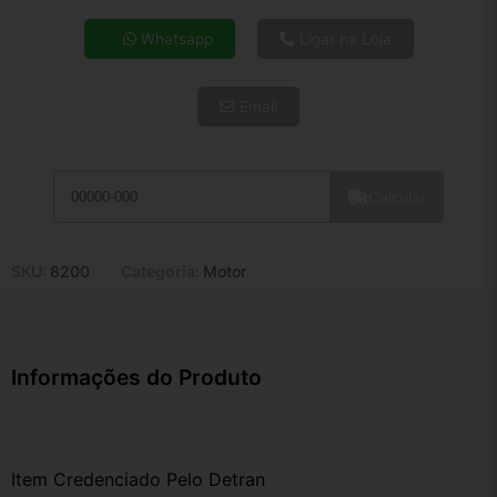
4x de R$ 31,60
Whatsapp
Ligar na Loja
5x de R$ 25,61
6x de R$ 21,59
Email
7x de R$ 18,68
8x de R$ 16,56
9x de R$ 14,91
10x de R$ 13,53
Calcular
11x de R$ 12,45
12x de R$ 11,55
SKU:
8200
Categoria:
Motor
Informações do Produto
Item Credenciado Pelo Detran