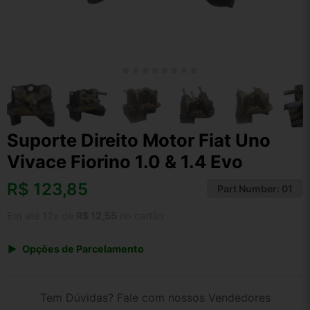
Suporte Direito Motor Fiat Uno
Vivace Fiorino 1.0 & 1.4 Evo
R$
123,85
Part Number:
01
Em até 12x de
R$ 12,55
no cartão
Opções de Parcelamento
1x de R$ 123,85 s/ juros
2x de R$ 66,66
Tem Dúvidas? Fale com nossos Vendedores
3x de R$ 45,09