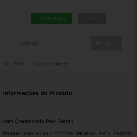
4x de R$ 34,33
5x de R$ 27,82
Whatsapp
Email
6x de R$ 23,46
7x de R$ 20,30
8x de R$ 17,99
Calcular
9x de R$ 16,20
10x de R$ 14,69
11x de R$ 13,52
SKU:
9888
Categoria:
Motor
12x de R$ 12,55
Informações do Produto
Item Credenciado Pelo Detran
Produto Semi-novo – ***ITEM ORIGINAL FIAT> PRONTO 