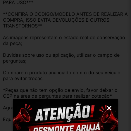
PARA USO***
**CONFIRA O CÓDIGO/MODELO ANTES DE REALIZAR A 
COMPRA, ISSO EVITA DEVOLUÇÕES E OUTROS 
TRANSTORNOS**
As imagens representam o estado real de conservação 
da peça;
Dúvidas sobre uso ou aplicação, utilizar o campo de 
perguntas;
Compare o produto anunciado com o do seu veículo, 
para evitar trocas;
*Peças que não tem opção de envio, favor deixar o 
CEP na área de perguntas para realizar cotação*
Agradecemos a preferência!
Equipe DESMONTE ARUJÁ.