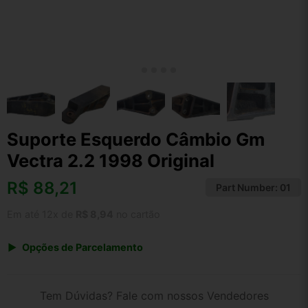
Suporte Esquerdo Câmbio Gm
Vectra 2.2 1998 Original
R$
88,21
Part Number:
01
Em até 12x de
R$ 8,94
no cartão
Opções de Parcelamento
1x de R$ 88,21 s/ juros
2x de R$ 47,47
Tem Dúvidas? Fale com nossos Vendedores
3x de R$ 32,12