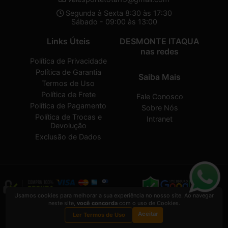
Segunda à Sexta 8:30 às 17:30
Sábado - 09:00 às 13:00
Links Úteis
DESMONTE ITAQUA
nas redes
Política de Privacidade
Política de Garantia
Saiba Mais
Termos de Uso
Política de Frete
Fale Conosco
Política de Pagamento
Sobre Nós
Política de Trocas e
Intranet
Devolução
Exclusão de Dados
Usamos cookies para melhorar a sua experiência no nosso site. Ao navegar
neste site,
você concorda
com o uso de Cookies.
DESMONTE ITAQUA
2026 CREATED BY
VAAPT
Aceitar
DESMONTE ITAQUA
é uma empresa inscrita no CNPJ
32.574.107/0001-30
Ler Termos de Uso