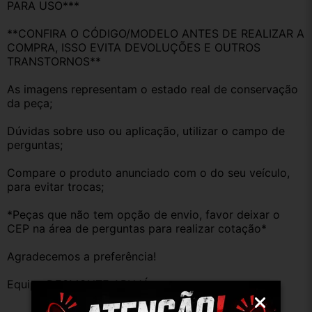
PARA USO***
**CONFIRA O CÓDIGO/MODELO ANTES DE REALIZAR A 
COMPRA, ISSO EVITA DEVOLUÇÕES E OUTROS 
TRANSTORNOS**
As imagens representam o estado real de conservação 
da peça;
Dúvidas sobre uso ou aplicação, utilizar o campo de 
perguntas;
Compare o produto anunciado com o do seu veículo, 
para evitar trocas;
*Peças que não tem opção de envio, favor deixar o 
CEP na área de perguntas para realizar cotação*
Agradecemos a preferência!
Equipe DESMONTE ARUJÁ.