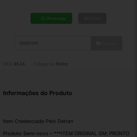
4x de R$ 24,45
5x de R$ 19,81
Whatsapp
Email
6x de R$ 16,71
7x de R$ 14,46
8x de R$ 12,82
Calcular
9x de R$ 11,53
10x de R$ 10,47
11x de R$ 9,63
SKU:
8524
Categoria:
Motor
12x de R$ 8,94
Informações do Produto
Item Credenciado Pelo Detran
Produto Semi-novo – ***ITEM ORIGINAL GM; PRONTO 