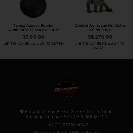
Tampa Acesso Bomba
Coletor Admissão Gm Astra
Combustível Gm Astra 2002
2.0 8v 2002
R$
69,00
R$
279,00
Em até 12x de R$ 6,99 no cartão
Em até 12x de R$ 28,27 no
cartão
Estrada de São Bento, 3579 - Jardim Odete
Itaquaquecetuba - SP - CEP: 08598-100
(11) 93739-4047
valesportetotal15@gmail.com