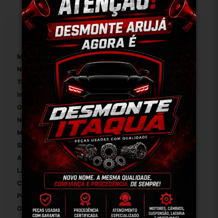
Especificações
Marca:
Chevrolet
Número De Peça:
01
Tipo De Veículo:
Carro/Caminhonete
Inclui Acessórios Para A Montagem:
False
OEM:
Original
Número De Registro/certificação INMETRO:
93229458
Modelo:
Vectra 1997
SKU:
8524
Altura Da Embalagem:
30
Largura Da Embalagem:
30
Comprimento Da Embalagem:
38
Peso Da Embalagem:
1040
Origem Do Dado Do Pacote De Envio:
Interno