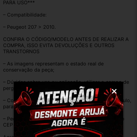
PARA USO***
– Compatibilidade:
– Peugeot 207 > 2010.
CONFIRA O CÓDIGO/MODELO ANTES DE REALIZAR A 
COMPRA, ISSO EVITA DEVOLUÇÕES E OUTROS 
TRANSTORNOS
– As imagens representam o estado real de 
conservação da peça;
– Dúvidas sobre uso ou aplicação, utilizar o campo de 
perguntas;
– Compare o produto anunciado com o do seu veículo, 
para evitar trocas;
– Peças que não tem opção de envio, favor deixar o 
CEP na área de perguntas para realizar cotação.