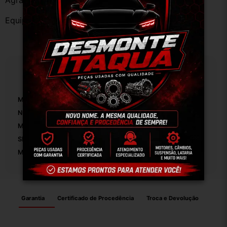
Agradecemos a preferência!
Equipe DESMONTE ARUJÁ.
Especificações
Marca:
Peugeot
Número De Peça:
01
Modelo:
207 2010
SKU:
12978
Motivo De GTIN Vacío:
Outro
Garantia
Certificado de Procedência
Troca e Devolução