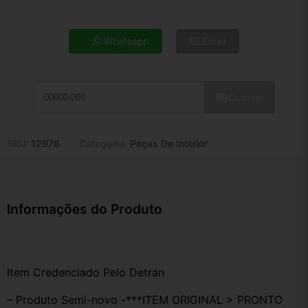
4x de R$ 14,41
5x de R$ 11,68
Whatsapp
Email
6x de R$ 9,85
7x de R$ 8,52
8x de R$ 7,55
Calcular
9x de R$ 6,80
10x de R$ 6,17
11x de R$ 5,68
SKU:
12978
Categoria:
Peças De Interior
12x de R$ 5,27
Informações do Produto
Item Credenciado Pelo Detran
– Produto Semi-novo -***ITEM ORIGINAL > PRONTO 