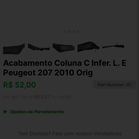
Acabamento Coluna C Infer. L. E
Peugeot 207 2010 Orig
R$
52,00
Part Number:
01
Em até 12x de
R$ 5,27
no cartão
Opções de Parcelamento
1x de R$ 52,00 s/ juros
2x de R$ 27,99
Tem Dúvidas? Fale com nossos Vendedores
3x de R$ 18,93