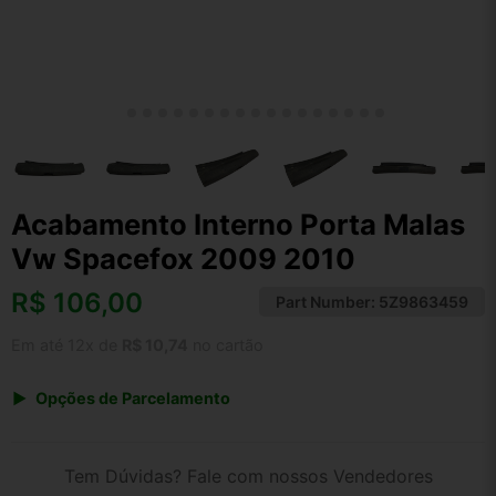
Acabamento Interno Porta Malas
Vw Spacefox 2009 2010
R$
106,00
Part Number:
5Z9863459
Em até 12x de
R$ 10,74
no cartão
Opções de Parcelamento
1x de R$ 106,00 s/ juros
2x de R$ 57,05
Tem Dúvidas? Fale com nossos Vendedores
3x de R$ 38,59