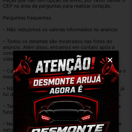
Peças que não tem opção de envio, por favor deixar o 
CEP na área de perguntas para realizar cotação.
Perguntas frequentes:
– Não reduzimos os valores informados no anúncio
– Todos os detalhes são mostrados nas fotos do 
anúncio. Além disso, entramos em contato após a 
compra, se necessário mandamos mais imagens e 
vídeos do produto!
– Caso o código original da peça do seu veículo seja o 
mesmo descrito no anúncio servirá perfeitamente.
– Não temos informação sobre o KM, pois o veículo já 
foi desmontado. No entanto, estão em ótimo estado.
– Testamos as peças antes de anunciar e enviar, elas 
funcionam perfeitamente.
– Nossas peças são USADAS e apresentam desgaste 
natural pelo tempo. Peças perfeitas são apenas as 