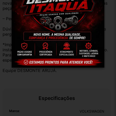
novas e sem uso. No entanto, garantimos que nossas 
peças estão em BOM ESTADO e foram testadas.
– Peças são ORIGINAIS USADAS.
Dúvidas sobre uso ou aplicação, utilizar o campo de 
perguntas;
*Importante: Não nos responsabilizamos por 
instalações inadequadas ou uso indevido do produto. 
Para evitar problemas, consulte um profissional 
especializado.
Equipe DESMONTE ARUJÁ.
Especificações
Marca:
VOLKSWAGEN