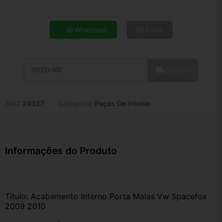
4x de R$ 29,38
5x de R$ 23,81
Whatsapp
Email
6x de R$ 20,08
7x de R$ 17,37
8x de R$ 15,40
Calcular
9x de R$ 13,86
10x de R$ 12,58
11x de R$ 11,58
SKU:
24327
Categoria:
Peças De Interior
12x de R$ 10,74
Informações do Produto
Título: Acabamento Interno Porta Malas Vw Spacefox 
2009 2010