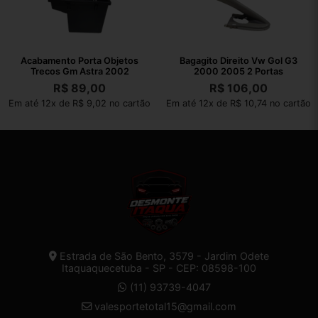
Acabamento Porta Objetos
Bagagito Direito Vw Gol G3
Trecos Gm Astra 2002
2000 2005 2 Portas
R$
89,00
R$
106,00
Em até 12x de R$ 9,02 no cartão
Em até 12x de R$ 10,74 no cartão
Estrada de São Bento, 3579 - Jardim Odete
Itaquaquecetuba - SP - CEP: 08598-100
(11) 93739-4047
valesportetotal15@gmail.com