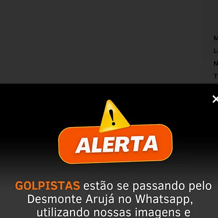
M
L
N
T
O
RONTO PARA USO > CÓDIGO ORIGINAL 
M
S
M
AR A COMPRA, ISSO EVITA DEVOLUÇÕES E 
servação da peça;
mpo de perguntas;