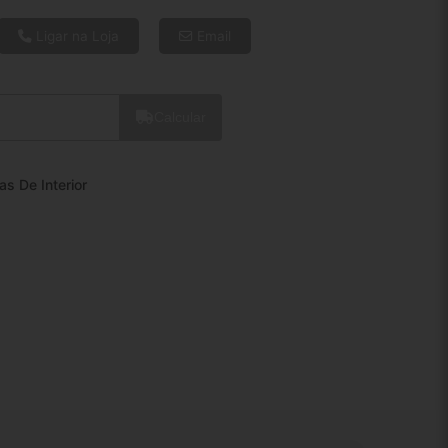
6x de R$ 20,08
8x de R$ 15,40
Ligar na Loja
Email
10x de R$ 12,58
12x de R$ 10,74
Calcular
as De Interior