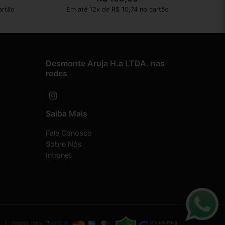
artão
Em até 12x de R$ 10,74 no cartão
Desmonte Aruja H.a LTDA. nas
redes
Saiba Mais
Fale Conosco
Sobre Nós
Intranet