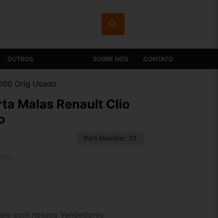
OUTROS
SOBRE NÓS
CONTATO
000 Orig Usado
a Malas Renault Clio
o
Part Number:
01
rtão
2x de R$ 57,05
4x de R$ 29,38
ale com nossos Vendedores