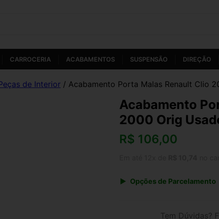
CARROCERIA
ACABAMENTOS
SUSPENSÃO
DIREÇÃO
Peças de Interior
/ Acabamento Porta Malas Renault Clio 2
Acabamento Port
2000 Orig Usad
R$
106,00
Em até 12x de
R$ 10,74
no ca
Opções de Parcelamento
1x de R$ 106,00 s/ juros
3x de R$ 38,59
Tem Dúvidas? F