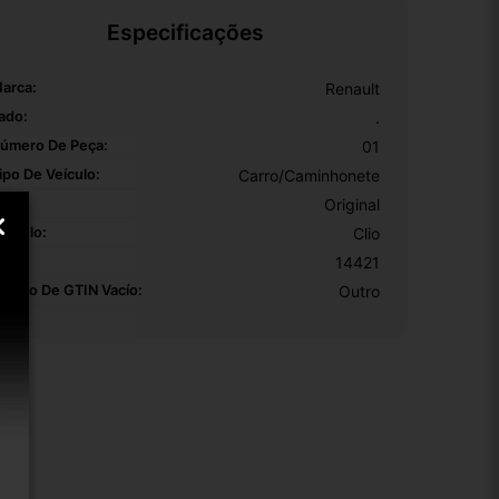
Especificações
arca:
Renault
ado:
.
úmero De Peça:
01
ipo De Veículo:
Carro/Caminhonete
EM:
Original
odelo:
Clio
KU:
14421
otivo De GTIN Vacío:
Outro