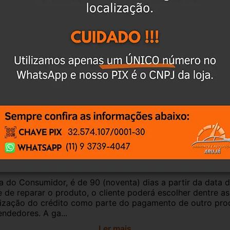
culo, para evitar trocas;
r o CEP na área de perguntas para realizar 
antia
Certificado de Procedência
Troca e Devol
a do Consumidor, é de 90 (noventa) dias a partir da data 
e de reparar o produto, o cliente poderá escolher dentre a
utilização do crédito como parte do pagamento de outro pr
ndedores. A ga...
Ler mais