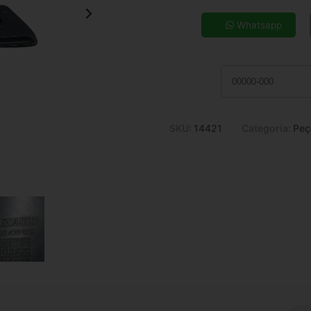
5x de R$ 23,81
7x de R$ 17,37
Whatsapp
9x de R$ 13,86
11x de R$ 11,58
SKU:
14421
Categoria:
Peç