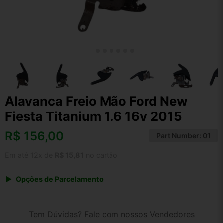
Alavanca Freio Mão Ford New
Fiesta Titanium 1.6 16v 2015
R$
156,00
Part Number:
01
Em até 12x de
R$ 15,81
no cartão
Opções de Parcelamento
1x de R$ 156,00 s/ juros
2x de R$ 83,96
Tem Dúvidas? Fale com nossos Vendedores
3x de R$ 56,80