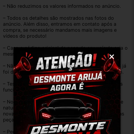
– Não reduzimos os valores informados no anúncio.
– Todos os detalhes são mostrados nas fotos do 
anúncio. Além disso, entramos em contato após a 
compra, se necessário mandamos mais imagens e 
vídeos do produto!
– Caso o código original da peça do seu veículo seja o 
mesmo descrito no anúncio servirá perfeitamente.
– Não temos informação sobre o KM, pois o veículo já 
foi desmontado. No entanto, estão em ótimo estado.
– Testamos as peças antes de anunciar e enviar, elas 
funcionam perfeitamente.
– Nossas peças são USADAS e apresentam desgaste 
natural pelo tempo. Peças perfeitas são apenas as 
novas e sem uso. No entanto, garantimos que nossas 
peças estão em BOM ESTADO e foram testadas.
– Peças são ORIGINAIS USADAS.