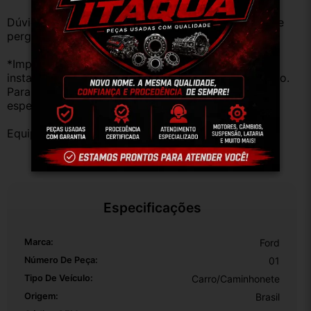
Dúvidas sobre uso ou aplicação, utilizar o campo de 
perguntas;
*Importante: Não nos responsabilizamos por 
instalações inadequadas ou uso indevido do produto. 
Para evitar problemas, consulte um profissional 
especializado.
Equipe DESMONTE ARUJÁ.
Especificações
Marca:
Ford
Número De Peça:
01
Tipo De Veículo:
Carro/Caminhonete
Origem:
Brasil