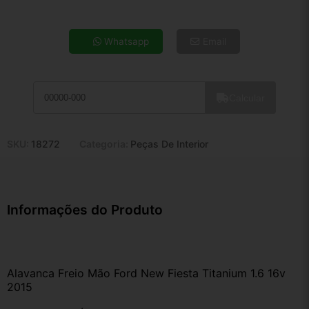
4x de R$ 43,24
5x de R$ 35,04
Whatsapp
Email
6x de R$ 29,55
7x de R$ 25,57
8x de R$ 22,66
Calcular
9x de R$ 20,40
10x de R$ 18,51
11x de R$ 17,04
SKU:
18272
Categoria:
Peças De Interior
12x de R$ 15,81
Informações do Produto
Alavanca Freio Mão Ford New Fiesta Titanium 1.6 16v 
2015