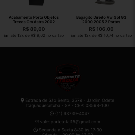
Acabamento Porta Objetos
Bagagito Direito Vw Gol G3
Trecos Gm Astra 2002
2000 2005 2 Portas
R$
89,00
R$
106,00
Em até 12x de R$ 9,02 no cartão
Em até 12x de R$ 10,74 no cartão
Estrada de São Bento, 3579 - Jardim Odete
Itaquaquecetuba - SP - CEP: 08598-100
(11) 93739-4047
valesportetotal15@gmail.com
Segunda à Sexta 8:30 às 17:30
Sábado - 09:00 às 13:00