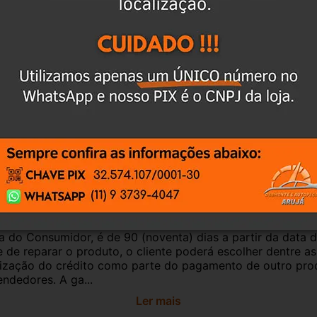
culo, para evitar trocas;
r o CEP na área de perguntas para realizar 
antia
Certificado de Procedência
Troca e Devol
a do Consumidor, é de 90 (noventa) dias a partir da data 
e de reparar o produto, o cliente poderá escolher dentre a
utilização do crédito como parte do pagamento de outro pr
ndedores. A ga...
Ler mais