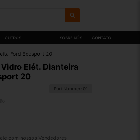
OUTROS
SOBRE NÓS
CONTATO
reita Ford Ecosport 20
idro Elét. Dianteira
sport 20
Part Number:
01
tão
2x de R$ 29,60
4x de R$ 15,24
ale com nossos Vendedores