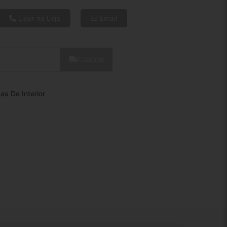
6x de R$ 10,42
8x de R$ 7,99
Ligar na Loja
Email
10x de R$ 6,53
12x de R$ 5,57
Calcular
as De Interior