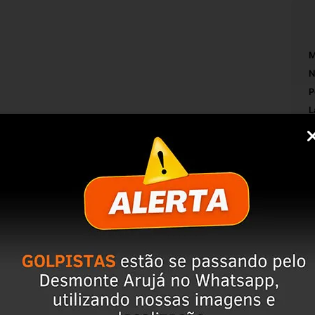
M
N
P
L
O
RONTO PARA USO***
T
O
M
S
AR A COMPRA, ISSO EVITA DEVOLUÇÕES E 
M
servação da peça;
mpo de perguntas;