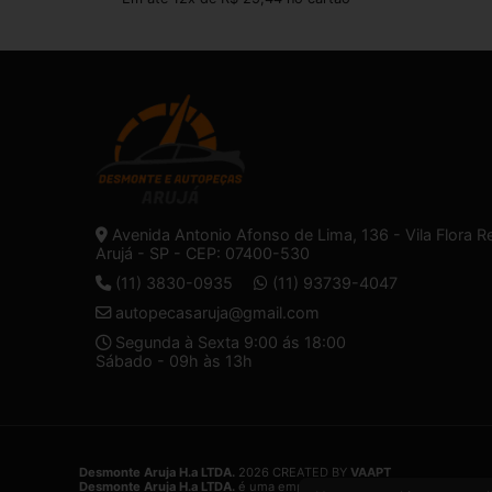
Avenida Antonio Afonso de Lima, 136 - Vila Flora R
Arujá - SP - CEP: 07400-530
(11) 3830-0935
(11) 93739-4047
autopecasaruja@gmail.com
Segunda à Sexta 9:00 ás 18:00
Sábado - 09h às 13h
Desmonte Aruja H.a LTDA.
2026 CREATED BY
VAAPT
Desmonte Aruja H.a LTDA.
é uma empresa inscrita no CNPJ
32.574.1