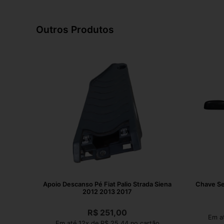
Outros Produtos
Apoio Descanso Pé Fiat Palio Strada Siena
Chave Se
2012 2013 2017
R$
251,00
Em at
Em até 12x de R$ 25,44 no cartão