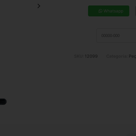
5x de R$ 12,35
7x de R$ 9,01
Whatsapp
9x de R$ 7,19
11x de R$ 6,01
SKU:
12099
Categoria:
Peç