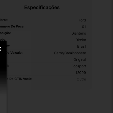
Especificações
arca:
Ford
úmero De Peça:
01
osição:
Dianteiro
ado:
Direito
rigem:
Brasil
ipo De Veículo:
Carro/Caminhonete
EM:
Original
odelo:
Ecosport
KU:
12099
otivo De GTIN Vacío:
Outro