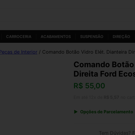
CARROCERIA
ACABAMENTOS
SUSPENSÃO
DIREÇÃO
Peças de Interior
/ Comando Botão Vidro Elét. Dianteira Di
Comando Botão V
Direita Ford Eco
R$
55,00
Em até 12x de
R$ 5,57
no car
Opções de Parcelamento
1x de R$ 55,00 s/ juros
3x de R$ 20,03
Tem Dúvidas? F