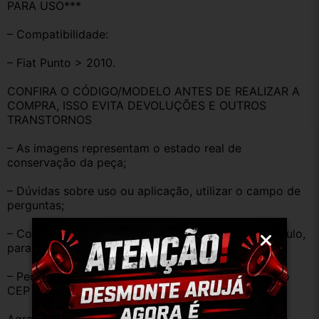
PARA USO***
– Compatibilidade:
– Fiat Punto > 2010.
CONFIRA O CÓDIGO/MODELO ANTES DE REALIZAR A 
COMPRA, ISSO EVITA DEVOLUÇÕES E OUTROS 
TRANSTORNOS
– As imagens representam o estado real de 
conservação da peça;
– Dúvidas sobre uso ou aplicação, utilizar o campo de 
perguntas;
– Compare o produto anunciado com o do seu veículo, 
para evitar trocas;
– Peças que não tem opção de envio, favor deixar o 
CEP na área de perguntas para realizar cotação.