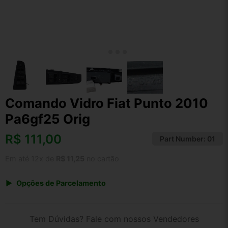
Comando Vidro Fiat Punto 2010
Pa6gf25 Orig
R$
111,00
Part Number:
01
Em até 12x de
R$ 11,25
no cartão
Opções de Parcelamento
1x de R$ 111,00 s/ juros
2x de R$ 59,74
Tem Dúvidas? Fale com nossos Vendedores
3x de R$ 40,42