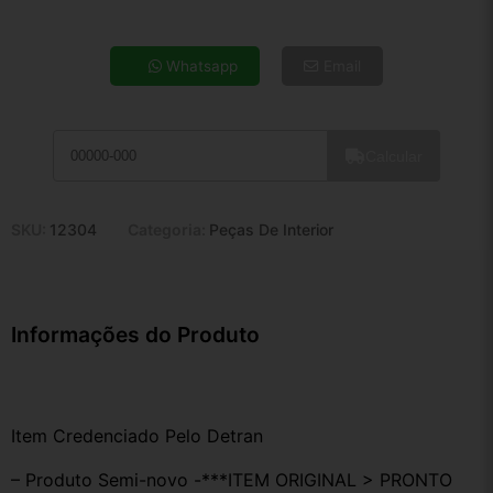
4x de R$ 30,76
5x de R$ 24,93
Whatsapp
Email
6x de R$ 21,03
7x de R$ 18,19
8x de R$ 16,13
Calcular
9x de R$ 14,52
10x de R$ 13,17
11x de R$ 12,12
SKU:
12304
Categoria:
Peças De Interior
12x de R$ 11,25
Informações do Produto
Item Credenciado Pelo Detran
– Produto Semi-novo -***ITEM ORIGINAL > PRONTO 