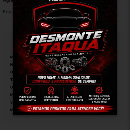
Agradecemos a preferência!
Equipe DESMONTE ARUJÁ.
Especificações
Marca:
Fiat
Número De Peça:
01
Origem:
Brasil
Tipo De Veículo:
Carro/Caminhonete
OEM:
Original
Modelo:
Punto
SKU:
12304
Motivo De GTIN Vacío:
Outro