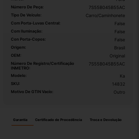
Número De Peça:
7S55B045B55AC
Tipo De Veículo:
Carro/Caminhonete
Com Porta-Luvas Central:
False
Com Iluminação:
False
Con Porta-Copos:
False
Origem:
Brasil
OEM:
Original
Número De Registro/certificação
7S55B045B55AC
INMETRO:
Modelo:
Ka
SKU:
14832
Motivo De GTIN Vacío:
Outro
Garantia
Certificado de Procedência
Troca e Devolução