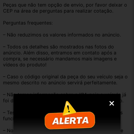
Peças que não tem opção de envio, por favor deixar o 
CEP na área de perguntas para realizar cotação.
Perguntas frequentes:
– Não reduzimos os valores informados no anúncio.
– Todos os detalhes são mostrados nas fotos do 
anúncio. Além disso, entramos em contato após a 
compra, se necessário mandamos mais imagens e 
vídeos do produto!
– Caso o código original da peça do seu veículo seja o 
mesmo descrito no anúncio servirá perfeitamente.
– Não temos informação sobre o KM, pois o veículo já 
foi desmontado. No entanto, estão em ótimo estado.
– Testamos as peças antes de anunciar e enviar, elas 
funcionam perfeitamente.
– Nossas peças são USADAS e apresentam desgaste 