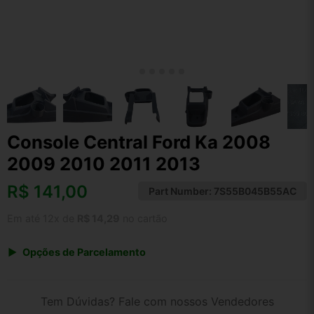
Console Central Ford Ka 2008
2009 2010 2011 2013
R$
141,00
Part Number:
7S55B045B55AC
Em até 12x de
R$ 14,29
no cartão
Opções de Parcelamento
1x de R$ 141,00 s/ juros
2x de R$ 75,89
Tem Dúvidas? Fale com nossos Vendedores
3x de R$ 51,34