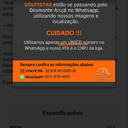
natural pelo tempo. Peças perfeitas são apenas as 
novas e sem uso. No entanto, garantimos que nossas 
peças estão em BOM ESTADO e foram testadas.
– Peças são ORIGINAIS USADAS.
Dúvidas sobre uso ou aplicação, utilizar o campo de 
perguntas;
*Importante: Não nos responsabilizamos por 
instalações inadequadas ou uso indevido do produto. 
Para evitar problemas, consulte um profissional 
especializado.
Equipe DESMONTE ARUJÁ.
Especificações
Marca:
Ford