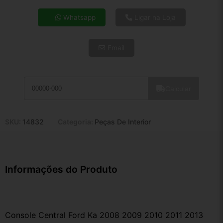
4x de R$ 39,08
Whatsapp
Ligar na Loja
5x de R$ 31,67
6x de R$ 26,71
Email
7x de R$ 23,11
8x de R$ 20,49
9x de R$ 18,44
10x de R$ 16,73
Calcular
11x de R$ 15,40
12x de R$ 14,29
SKU:
14832
Categoria:
Peças De Interior
Informações do Produto
Console Central Ford Ka 2008 2009 2010 2011 2013