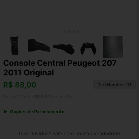
Console Central Peugeot 207
2011 Original
R$
88,00
Part Number:
01
Em até 12x de
R$ 8,92
no cartão
Opções de Parcelamento
1x de R$ 88,00 s/ juros
2x de R$ 47,36
Tem Dúvidas? Fale com nossos Vendedores
3x de R$ 32,04