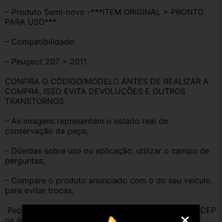
– Produto Semi-novo -***ITEM ORIGINAL > PRONTO 
PARA USO***
– Compatibilidade:
– Peugeot 207 > 2011.
CONFIRA O CÓDIGO/MODELO ANTES DE REALIZAR A 
COMPRA, ISSO EVITA DEVOLUÇÕES E OUTROS 
TRANSTORNOS
– As imagens representam o estado real de 
conservação da peça;
– Dúvidas sobre uso ou aplicação, utilizar o campo de 
perguntas;
– Compare o produto anunciado com o do seu veículo, 
para evitar trocas;
 Peças que não tem opção de envio, favor deixar o CEP 
na área de perguntas para realizar cotação 