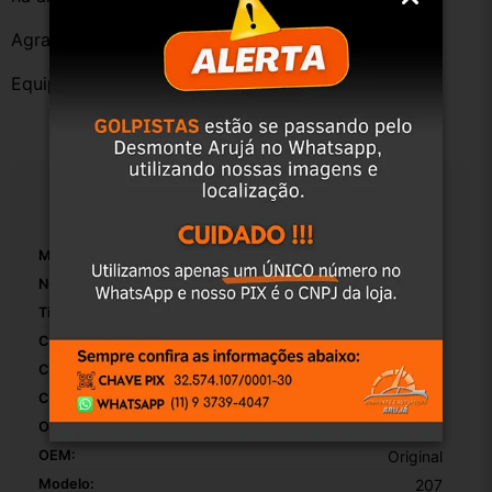
Agradecemos a preferência!
Equipe DESMONTE ARUJÁ.
Especificações
Marca:
Peugeot
Número De Peça:
01
Tipo De Veículo:
Carro/Caminhonete
Com Porta-Luvas Central:
False
Com Iluminação:
False
Con Porta-Copos:
False
Origem:
Brasil
OEM:
Original
Modelo:
207