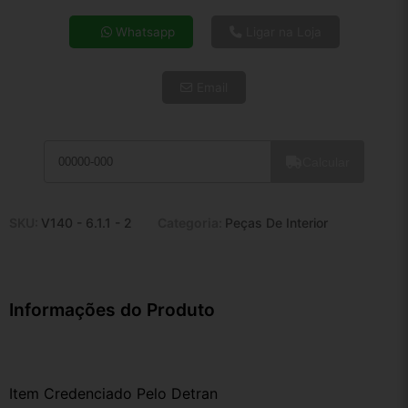
4x de R$ 24,39
Whatsapp
Ligar na Loja
5x de R$ 19,77
6x de R$ 16,67
Email
7x de R$ 14,42
8x de R$ 12,79
9x de R$ 11,51
10x de R$ 10,44
Calcular
11x de R$ 9,61
12x de R$ 8,92
SKU:
V140 - 6.1.1 - 2
Categoria:
Peças De Interior
Informações do Produto
Item Credenciado Pelo Detran