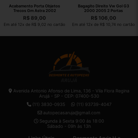
Acabamento Porta Objetos
Bagagito Direito Vw Gol G3
Trecos Gm Astra 2002
2000 2005 2 Portas
R$
89,00
R$
106,00
Em até 12x de R$ 9,02 no cartão
Em até 12x de R$ 10,74 no cartão
Avenida Antonio Afonso de Lima, 136 - Vila Flora Regina
Arujá - SP - CEP: 07400-530
(11) 3830-0935
(11) 93739-4047
autopecasaruja@gmail.com
Segunda à Sexta 9:00 ás 18:00
Sábado - 09h às 13h