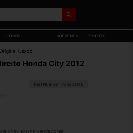
OUTROS
SOBRE NÓS
CONTATO
 Original Usado
Direito Honda City 2012
Part Number:
77630TM6
rtão
2x de R$ 64,05
4x de R$ 32,98
ale com nossos Vendedores