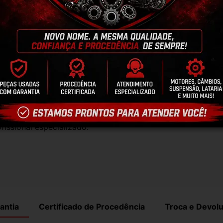
, elas funcionam perfeitamente.
te natural pelo tempo. Peças perfeitas são 
timos que nossas peças estão em BOM 
po de perguntas;
talações inadequadas ou uso indevido do 
fissional especializado.
antia
Certificado de Procedência
Troca e Devol