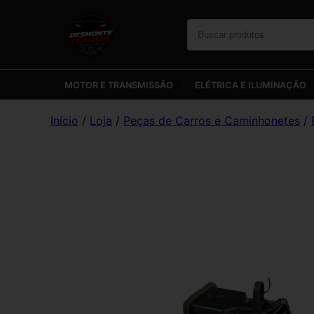
MOTOR E TRANSMISSÃO
ELÉTRICA E ILUMINAÇÃO
Início
/
Loja
/
Peças de Carros e Caminhonetes
/