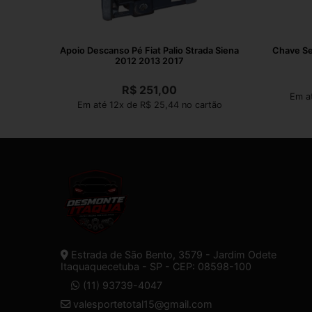
Apoio Descanso Pé Fiat Palio Strada Siena
Chave Se
2012 2013 2017
R$
251,00
Em at
Em até 12x de R$ 25,44 no cartão
Estrada de São Bento, 3579 - Jardim Odete
Itaquaquecetuba - SP - CEP: 08598-100
(11) 93739-4047
valesportetotal15@gmail.com