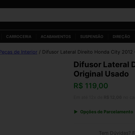
CARROCERIA
ACABAMENTOS
SUSPENSÃO
DIREÇÃO
Peças de Interior
/ Difusor Lateral Direito Honda City 2012
Difusor Lateral 
Original Usado
R$
119,00
Em até 12x de
R$ 12,06
no ca
Opções de Parcelamento
1x de R$ 119,00 s/ juros
3x de R$ 43,33
Tem Dúvidas? F