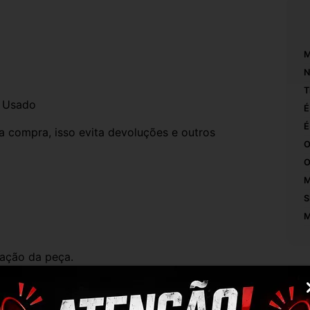
M
N
T
l Usado
É
É
compra, isso evita devoluções e outros 
O
O
M
S
M
ação da peça.