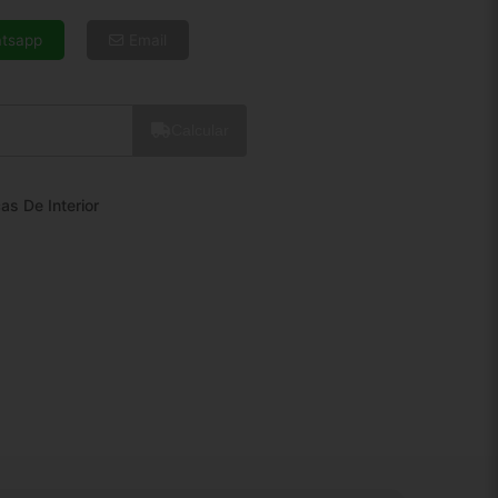
6x de R$ 22,54
8x de R$ 17,29
tsapp
Email
10x de R$ 14,12
12x de R$ 12,06
Calcular
as De Interior