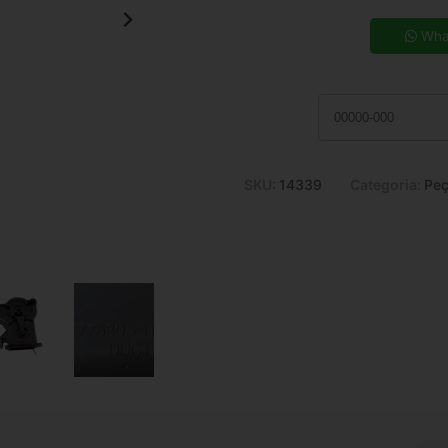
5x de R$ 26,73
7x de R$ 19,50
Wha
9x de R$ 15,56
11x de R$ 12,99
SKU:
14339
Categoria:
Peç