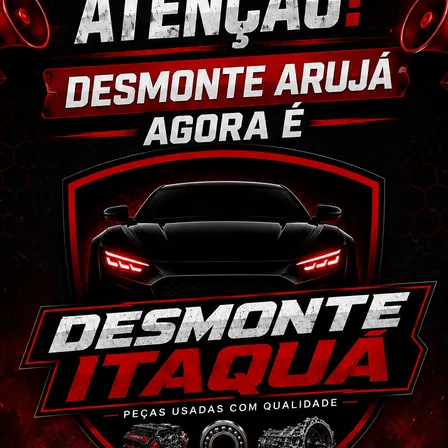
ixar o CEP na área de perguntas para realizar 
cio.
 anúncio. Além disso, entramos em contato 
magens e vídeos do produto!
 seja o mesmo descrito no anúncio servirá 
ulo já foi desmontado. No entanto, estão em 