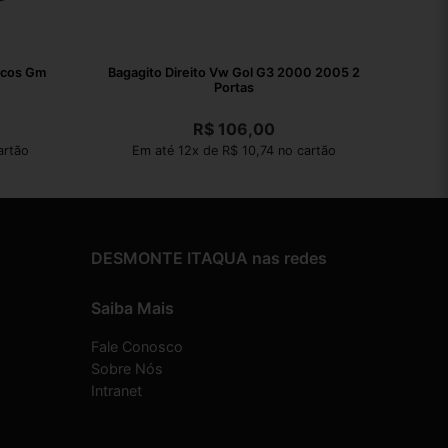
ecos Gm
Bagagito Direito Vw Gol G3 2000 2005 2
Portas
R$
106,00
artão
Em até 12x de R$ 10,74 no cartão
DESMONTE ITAQUA nas redes
Saiba Mais
Fale Conosco
Sobre Nós
Intranet