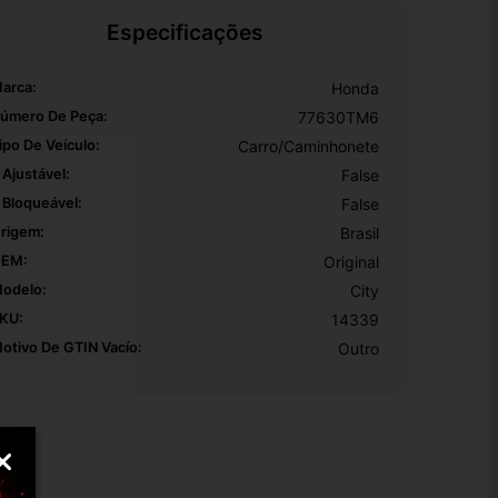
Especificações
arca:
Honda
úmero De Peça:
77630TM6
ipo De Veículo:
Carro/Caminhonete
 Ajustável:
False
 Bloqueável:
False
rigem:
Brasil
EM:
Original
odelo:
City
KU:
14339
otivo De GTIN Vacío:
Outro