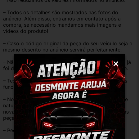
– Não reduzimos os valores informados no anúncio.
– Todos os detalhes são mostrados nas fotos do 
anúncio. Além disso, entramos em contato após a 
compra, se necessário mandamos mais imagens e 
vídeos do produto!
– Caso o código original da peça do seu veículo seja o 
mesmo descrito no anúncio servirá perfeitamente.
– Não temos informação sobre o KM, pois o veículo já 
foi desmontado. No entanto, estão em ótimo estado.
– Testamos as peças antes de anunciar e enviar, elas 
funcionam perfeitamente.
– Nossas peças são USADAS e apresentam desgaste 
natural pelo tempo. Peças perfeitas são apenas as 
novas e sem uso. No entanto, garantimos que nossas 
peças estão em BOM ESTADO e foram testadas.
– Peças são ORIGINAIS USADAS.