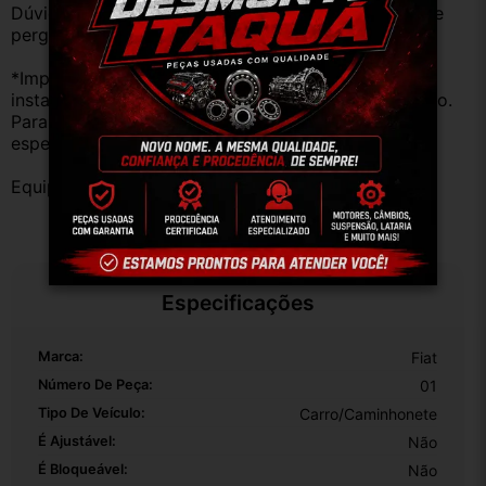
Dúvidas sobre uso ou aplicação, utilizar o campo de 
perguntas;
*Importante: Não nos responsabilizamos por 
instalações inadequadas ou uso indevido do produto. 
Para evitar problemas, consulte um profissional 
especializado.
Equipe DESMONTE ARUJÁ.
Especificações
Marca:
Fiat
Número De Peça:
01
Tipo De Veículo:
Carro/Caminhonete
É Ajustável:
Não
É Bloqueável:
Não