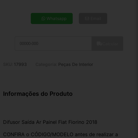
4x de R$ 6,37
5x de R$ 5,17
Whatsapp
Email
6x de R$ 4,36
7x de R$ 3,77
8x de R$ 3,34
Calcular
9x de R$ 3,01
10x de R$ 2,73
11x de R$ 2,51
SKU:
17993
Categoria:
Peças De Interior
12x de R$ 2,33
Informações do Produto
Difusor Saída Ar Painel Fiat Fiorino 2018
CONFIRA o CÓDIGO/MODELO antes de realizar a 