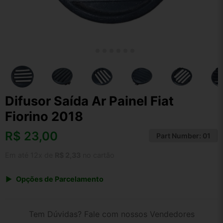
Difusor Saída Ar Painel Fiat
Fiorino 2018
R$
23,00
Part Number:
01
Em até 12x de
R$ 2,33
no cartão
Opções de Parcelamento
1x de R$ 23,00 s/ juros
2x de R$ 12,38
Tem Dúvidas? Fale com nossos Vendedores
3x de R$ 8,37