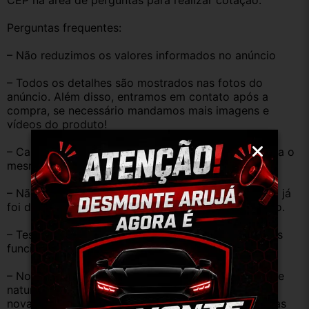
CEP na área de perguntas para realizar cotação.
Perguntas frequentes:
– Não reduzimos os valores informados no anúncio
– Todos os detalhes são mostrados nas fotos do 
anúncio. Além disso, entramos em contato após a 
compra, se necessário mandamos mais imagens e 
vídeos do produto!
– Caso o código original da peça do seu veículo seja o 
mesmo descrito no anúncio servirá perfeitamente.
– Não temos informação sobre o KM, pois o veículo já 
foi desmontado. No entanto, estão em ótimo estado.
– Testamos as peças antes de anunciar e enviar, elas 
funcionam perfeitamente.
– Nossas peças são USADAS e apresentam desgaste 
natural pelo tempo. Peças perfeitas são apenas as 
novas e sem uso. No entanto, garantimos que nossas 