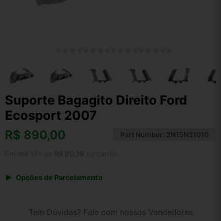
Suporte Bagagito Direito Ford
Ecosport 2007
R$
890,00
Part Number:
2N15N31010
Em até 12x de
R$ 90,19
no cartão
Opções de Parcelamento
1x de R$ 890,00 s/ juros
2x de R$ 479,00
Tem Dúvidas? Fale com nossos Vendedores
3x de R$ 324,05