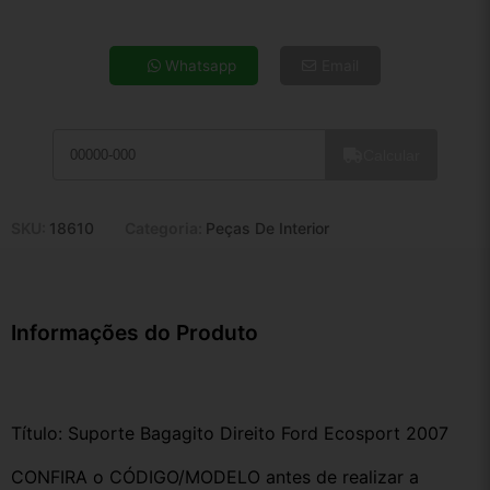
4x de R$ 246,66
5x de R$ 199,91
Whatsapp
Email
6x de R$ 168,58
7x de R$ 145,86
8x de R$ 129,31
Calcular
9x de R$ 116,38
10x de R$ 105,60
11x de R$ 97,19
SKU:
18610
Categoria:
Peças De Interior
12x de R$ 90,19
Informações do Produto
Título: Suporte Bagagito Direito Ford Ecosport 2007
CONFIRA o CÓDIGO/MODELO antes de realizar a 