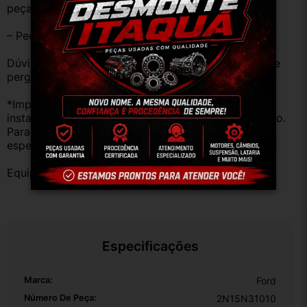
peças estão em BOM ESTADO e foram testadas.
– Peças são ORIGINAIS USADAS.
Dúvidas sobre uso ou aplicação, utilizar o campo de 
perguntas;
*Importante: Não nos responsabilizamos por 
instalações inadequadas ou uso indevido do produto. 
Para evitar problemas, consulte um profissional 
especializado.
Equipe DESMONTE ARUJÁ.
Especificações
Marca:
Ford
Número De Peça:
2N15N31010