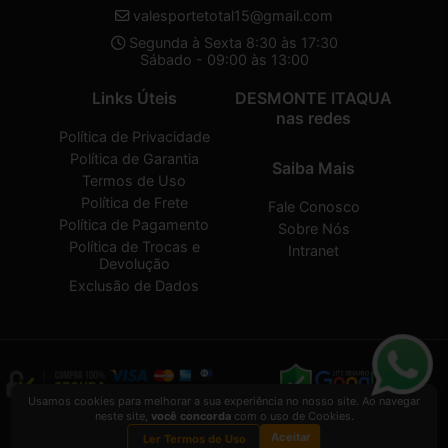
valesportetotal15@gmail.com
Segunda à Sexta 8:30 às 17:30
Sábado - 09:00 às 13:00
Links Úteis
DESMONTE ITAQUA
nas redes
Política de Privacidade
Política de Garantia
Saiba Mais
Termos de Uso
Política de Frete
Fale Conosco
Política de Pagamento
Sobre Nós
Política de Trocas e
Intranet
Devolução
Exclusão de Dados
Usamos cookies para melhorar a sua experiência no nosso site. Ao navegar
neste site,
você concorda
com o uso de Cookies.
DESMONTE ITAQUA
2026 CREATED BY
VAAPT
Aceitar
DESMONTE ITAQUA
é uma empresa inscrita no CNPJ
32.574.107/0001-30
Ler Termos de Uso