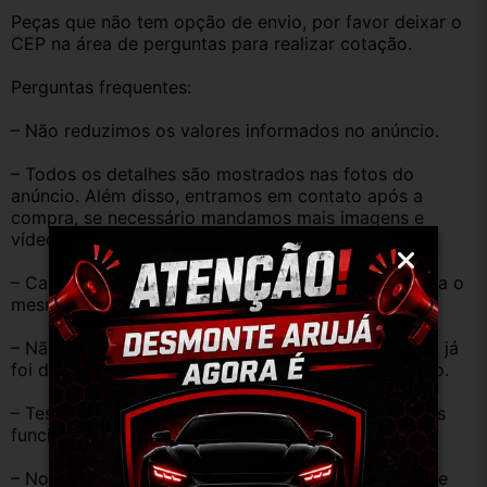
Peças que não tem opção de envio, por favor deixar o 
CEP na área de perguntas para realizar cotação.
Perguntas frequentes:
– Não reduzimos os valores informados no anúncio.
– Todos os detalhes são mostrados nas fotos do 
anúncio. Além disso, entramos em contato após a 
compra, se necessário mandamos mais imagens e 
vídeos do produto!
– Caso o código original da peça do seu veículo seja o 
mesmo descrito no anúncio servirá perfeitamente.
– Não temos informação sobre o KM, pois o veículo já 
foi desmontado. No entanto, estão em ótimo estado.
– Testamos as peças antes de anunciar e enviar, elas 
funcionam perfeitamente.
– Nossas peças são USADAS e apresentam desgaste 