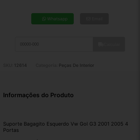
4x de R$ 24,39
5x de R$ 19,77
Whatsapp
Email
6x de R$ 16,67
7x de R$ 14,42
8x de R$ 12,79
Calcular
9x de R$ 11,51
10x de R$ 10,44
11x de R$ 9,61
SKU:
12614
Categoria:
Peças De Interior
12x de R$ 8,92
Informações do Produto
Suporte Bagagito Esquerdo Vw Gol G3 2001 2005 4 
Portas