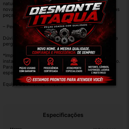
natural pelo tempo. Peças perfeitas são apenas as 
novas e sem uso. No entanto, garantimos que nossas 
peças estão em BOM ESTADO e foram testadas.
– Peças são ORIGINAIS USADAS.
Dúvidas sobre uso ou aplicação, utilizar o campo de 
perguntas;
*Importante: Não nos responsabilizamos por 
instalações inadequadas ou uso indevido do produto. 
Para evitar problemas, consulte um profissional 
especializado.
Equipe DESMONTE ARUJÁ.
Especificações