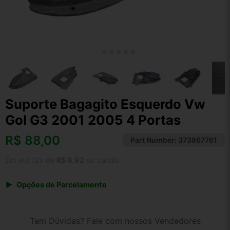
Suporte Bagagito Esquerdo Vw
Gol G3 2001 2005 4 Portas
R$
88,00
Part Number:
373867761
Em até 12x de
R$ 8,92
no cartão
Opções de Parcelamento
1x de R$ 88,00 s/ juros
2x de R$ 47,36
Tem Dúvidas? Fale com nossos Vendedores
3x de R$ 32,04