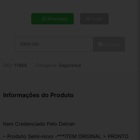
4x de R$ 27,44
5x de R$ 22,24
Whatsapp
Email
6x de R$ 18,75
7x de R$ 16,22
8x de R$ 14,38
Calcular
9x de R$ 12,95
10x de R$ 11,75
11x de R$ 10,81
SKU:
11868
Categoria:
Segurança
12x de R$ 10,03
Informações do Produto
Item Credenciado Pelo Detran
– Produto Semi-novo -***ITEM ORIGINAL > PRONTO 