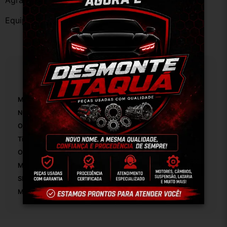
Agradecemos a preferência!
Equipe DESMONTE ARUJÁ.
Especificações
Marca:
Citroen
Número De Peça:
01
Origem:
Brasil
Tipo De Veículo:
Carro/Caminhonete
OEM:
Original
Modelo:
Citroen C3 XTR 1.4 8v 2008.
SKU:
11868
Motivo De GTIN Vacío:
Outro