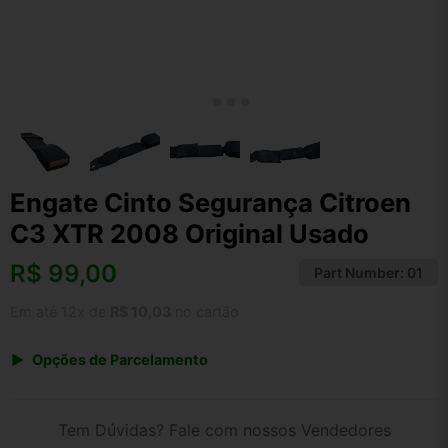
Engate Cinto Segurança Citroen
C3 XTR 2008 Original Usado
R$
99,00
Part Number:
01
Em até 12x de
R$ 10,03
no cartão
Opções de Parcelamento
1x de R$ 99,00 s/ juros
2x de R$ 53,28
Tem Dúvidas? Fale com nossos Vendedores
3x de R$ 36,05