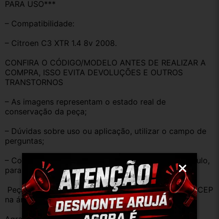
PARA USO***
– Compatibilidade:
– Citroen C3 XTR 1.4 8v 2008.
CONFIRA O CÓDIGO/MODELO ANTES DE REALIZAR A 
COMPRA, ISSO EVITA DEVOLUÇÕES E OUTROS 
TRANSTORNOS
– As imagens representam o estado real de 
conservação da peça;
– Dúvidas sobre uso ou aplicação, utilizar o campo de 
perguntas;
– Compare o produto anunciado com o do seu veículo, 
para evitar trocas;
 Peças que não tem opção de envio, favor deixar o CEP 
na área de perguntas para realizar cotação 