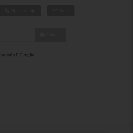
6x de R$ 20,65
8x de R$ 15,84
Ligar na Loja
Email
10x de R$ 12,93
12x de R$ 11,05
Calcular
pensão E Direção