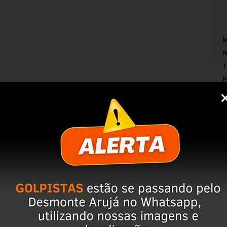
M
N
T
P
L
TO PARA USO
O
S
M
AR A COMPRA, ISSO EVITA DEVOLUÇÕES E 
servação da peça;
mpo de perguntas;