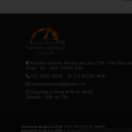
Avenida Antonio Afonso de Lima, 136 - Vila Flora R
Arujá - SP - CEP: 07400-530
(11) 3830-0935
(11) 93739-4047
autopecasaruja@gmail.com
Segunda à Sexta 9:00 ás 18:00
Sábado - 09h às 13h
Desmonte Aruja H.a LTDA.
2026 CREATED BY
VAAPT
Desmonte Aruja H.a LTDA.
é uma empresa inscrita no CNPJ
32.574.1