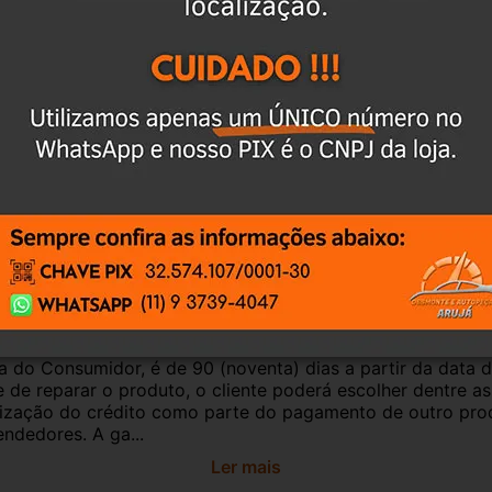
culo, para evitar trocas;
antia
Certificado de Procedência
Troca e Devol
a do Consumidor, é de 90 (noventa) dias a partir da data 
e de reparar o produto, o cliente poderá escolher dentre a
utilização do crédito como parte do pagamento de outro pr
ndedores. A ga...
Ler mais