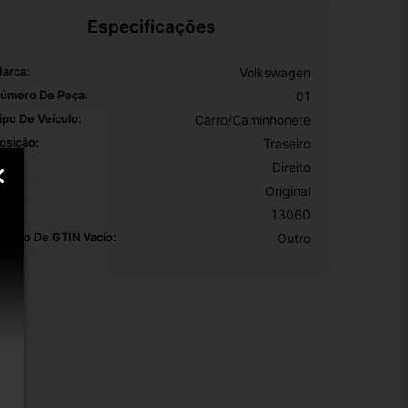
Especificações
arca:
Volkswagen
úmero De Peça:
01
ipo De Veículo:
Carro/Caminhonete
osição:
Traseiro
ado:
Direito
EM:
Original
KU:
13060
otivo De GTIN Vacío:
Outro