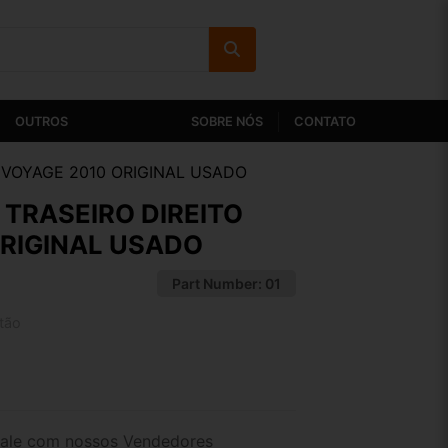
OUTROS
SOBRE NÓS
CONTATO
 VOYAGE 2010 ORIGINAL USADO
TRASEIRO DIREITO
RIGINAL USADO
Part Number:
01
tão
2x de R$ 58,66
4x de R$ 30,21
ale com nossos Vendedores