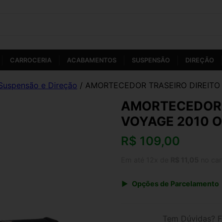
CARROCERIA
ACABAMENTOS
SUSPENSÃO
DIREÇÃO
Suspensão e Direção
/ AMORTECEDOR TRASEIRO DIREITO
AMORTECEDOR 
VOYAGE 2010 O
R$
109,00
Em até 12x de
R$ 11,05
no car
Opções de Parcelamento
1x de R$ 109,00 s/ juros
3x de R$ 39,69
Tem Dúvidas? F