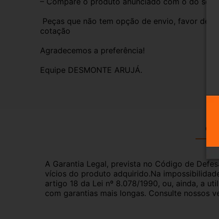
– Compare o produto anunciado com o do seu veí
 Peças que não tem opção de envio, favor deixar o CEP na área de perguntas para realizar 
cotação 
Agradecemos a preferência!
Equipe DESMONTE ARUJÁ.
Gar
A Garantia Legal, prevista no Código de Defes
vícios do produto adquirido.Na impossibilidad
artigo 18 da Lei nº 8.078/1990, ou, ainda, a 
com garantias mais longas. Consulte nossos ve