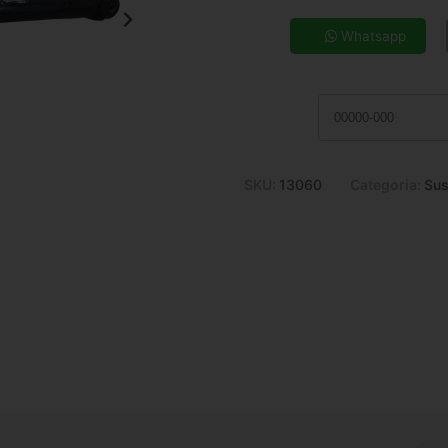
5x de R$ 24,48
7x de R$ 17,86
Whatsapp
9x de R$ 14,25
11x de R$ 11,90
SKU:
13060
Categoria:
Sus