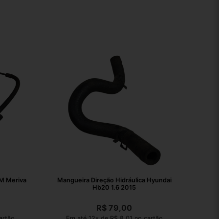
GM Meriva
Mangueira Direção Hidráulica Hyundai
Hb20 1.6 2015
R$
79,00
artão
Em até 12x de R$ 8,01 no cartão