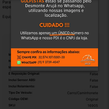
Para evitar problemas, consulte um profissional 
especializado.
Equipe DESMONTE ARUJÁ.
Especificações
Marca:
Chevrolet
Número De Peça:
01
Modelo:
Onix
É Reposição Original:
False
Inclui Sensor ABS:
False
Inclui Rolamiento:
False
Tipo De Veículo:
Carro/Caminhonete
Código OEM:
Original
SKU:
16905