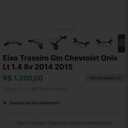
Eixo Traseiro Gm Chevrolet Onix
Lt 1.4 8v 2014 2015
R$
1.200,00
Part Number:
01
Em até 12x de
R$ 121,61
no cartão
Opções de Parcelamento
1x de R$ 1.200,00 s/ juros
2x de R$ 645,84
Tem Dúvidas? Fale com nossos Vendedores
3x de R$ 436,92