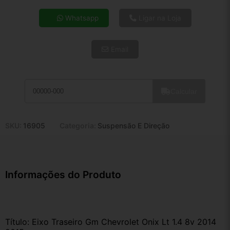
4x de R$ 332,58
Whatsapp
Ligar na Loja
5x de R$ 269,54
6x de R$ 227,30
Email
7x de R$ 196,66
8x de R$ 174,35
9x de R$ 156,92
10x de R$ 142,38
Calcular
11x de R$ 131,04
12x de R$ 121,61
SKU:
16905
Categoria:
Suspensão E Direção
Informações do Produto
Título: Eixo Traseiro Gm Chevrolet Onix Lt 1.4 8v 2014 