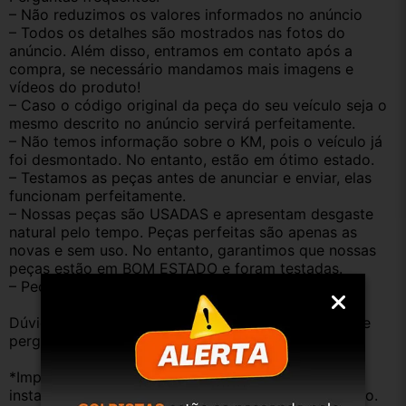
– Não reduzimos os valores informados no anúncio
– Todos os detalhes são mostrados nas fotos do 
anúncio. Além disso, entramos em contato após a 
compra, se necessário mandamos mais imagens e 
vídeos do produto!
– Caso o código original da peça do seu veículo seja o 
mesmo descrito no anúncio servirá perfeitamente.
– Não temos informação sobre o KM, pois o veículo já 
foi desmontado. No entanto, estão em ótimo estado.
– Testamos as peças antes de anunciar e enviar, elas 
funcionam perfeitamente.
– Nossas peças são USADAS e apresentam desgaste 
natural pelo tempo. Peças perfeitas são apenas as 
novas e sem uso. No entanto, garantimos que nossas 
peças estão em BOM ESTADO e foram testadas.
– Peças são ORIGINAIS USADAS.
Dúvidas sobre uso ou aplicação, utilizar o campo de 
perguntas;
*Importante: Não nos responsabilizamos por 
instalações inadequadas ou uso indevido do produto. 