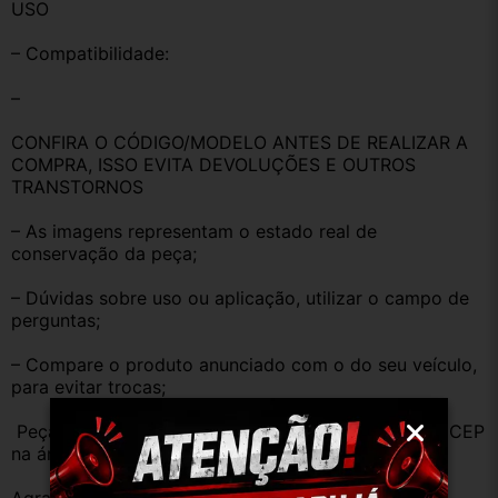
USO
– Compatibilidade:
–
CONFIRA O CÓDIGO/MODELO ANTES DE REALIZAR A 
COMPRA, ISSO EVITA DEVOLUÇÕES E OUTROS 
TRANSTORNOS
– As imagens representam o estado real de 
conservação da peça;
– Dúvidas sobre uso ou aplicação, utilizar o campo de 
perguntas;
– Compare o produto anunciado com o do seu veículo, 
para evitar trocas;
 Peças que não tem opção de envio, favor deixar o CEP 
na área de perguntas para realizar cotação 