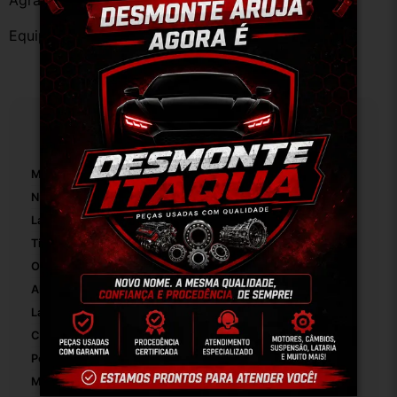
Agradecemos a preferência!
Equipe DESMONTE ARUJÁ.
Especificações
Marca:
Fiat
Número De Peça:
01
Lado:
Direito
Tipo De Veículo:
Carro/Caminhonete
OEM:
Original
Altura Da Embalagem:
1
Largura Da Embalagem:
1
Comprimento Da Embalagem:
1
Peso Da Embalagem:
1
Modelo:
Palio