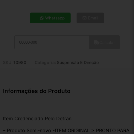
4x de R$ 77,32
5x de R$ 62,67
Whatsapp
Email
6x de R$ 52,85
7x de R$ 45,72
8x de R$ 40,54
Calcular
9x de R$ 36,48
10x de R$ 33,10
11x de R$ 30,47
SKU:
10980
Categoria:
Suspensão E Direção
12x de R$ 28,27
Informações do Produto
Item Credenciado Pelo Detran
– Produto Semi-novo -ITEM ORIGINAL > PRONTO PARA 