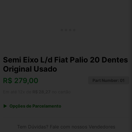
Semi Eixo L/d Fiat Palio 20 Dentes
Original Usado
R$
279,00
Part Number:
01
Em até 12x de
R$ 28,27
no cartão
Opções de Parcelamento
1x de R$ 279,00 s/ juros
2x de R$ 150,16
Tem Dúvidas? Fale com nossos Vendedores
3x de R$ 101,58