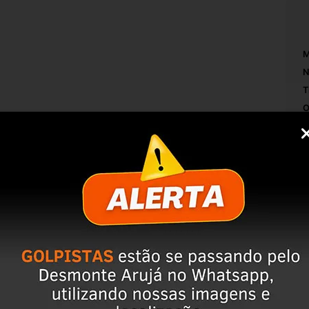
M
N
T
O
A
RONTO PARA USO***
L
C
P
 2012 2013.
M
IZAR A COMPRA, ISSO EVITA DEVOLUÇÕES 
S
M
servação da peça;
mpo de perguntas;