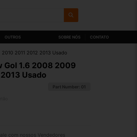
OUTROS
SOBRE NÓS
CONTATO
9 2010 2011 2012 2013 Usado
w Gol 1.6 2008 2009
 2013 Usado
Part Number:
01
rtão
2x de R$ 177,07
4x de R$ 91,18
ale com nossos Vendedores