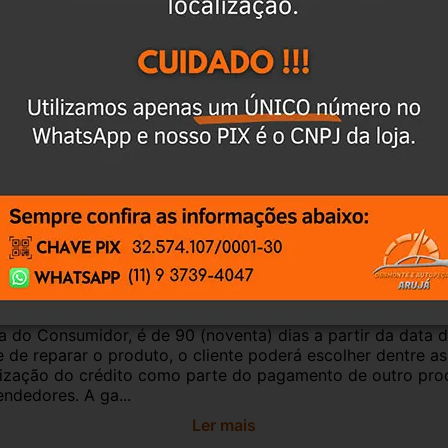
culo, para evitar trocas;
ar o CEP na área de perguntas para realizar 
antia
Certificado de Procedência
Troca e Devol
a do Consumidor, é de 90 (noventa) dias a partir da data 
e de reparar o produto, o cliente poderá escolher dentre a
utilização do crédito como parte do pagamento de outro pr
ndedores. A ga...
Ler mais