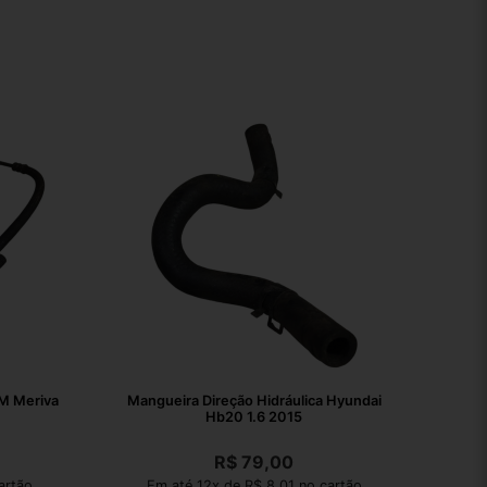
GM Meriva
Mangueira Direção Hidráulica Hyundai
Hb20 1.6 2015
R$
79,00
artão
Em até 12x de R$ 8,01 no cartão