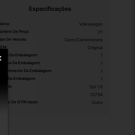
Especificações
arca:
Volkswagen
úmero De Peça:
01
ipo De Veículo:
Carro/Caminhonete
EM:
Original
ltura Da Embalagem:
1
argura Da Embalagem:
1
omprimento Da Embalagem:
1
eso Da Embalagem:
1
odelo:
Gol 1.6
KU:
10734
otivo De GTIN Vacío:
Outro