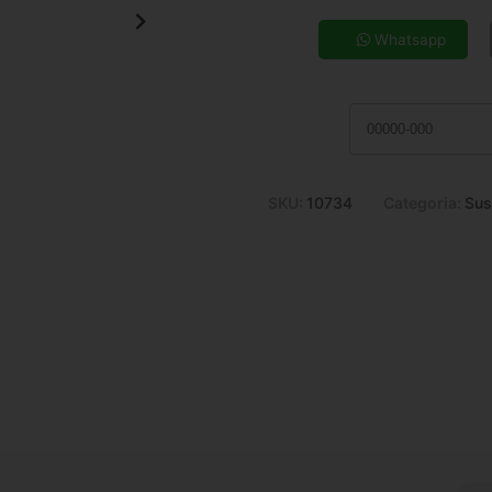
5x de R$ 73,90
7x de R$ 53,92
Whatsapp
9x de R$ 43,02
11x de R$ 35,93
SKU:
10734
Categoria:
Sus