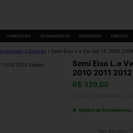
CARROCERIA
ACABAMENTOS
SUSPENSÃO
DIREÇÃO
Suspensão e Direção
/ Semi Eixo L.e Vw Gol 1.6 2008 200
Semi Eixo L.e V
2010 2011 2012
R$
329,00
Em até 12x de
R$ 33,34
no ca
Opções de Parcelamento
1x de R$ 329,00 s/ juros
3x de R$ 119,79
Tem Dúvidas? F