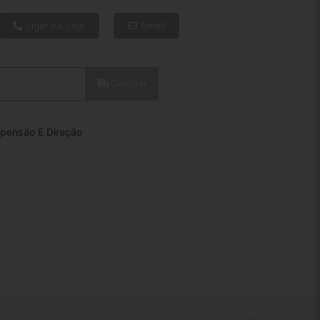
6x de R$ 62,32
8x de R$ 47,80
Ligar na Loja
Email
10x de R$ 39,04
12x de R$ 33,34
Calcular
pensão E Direção