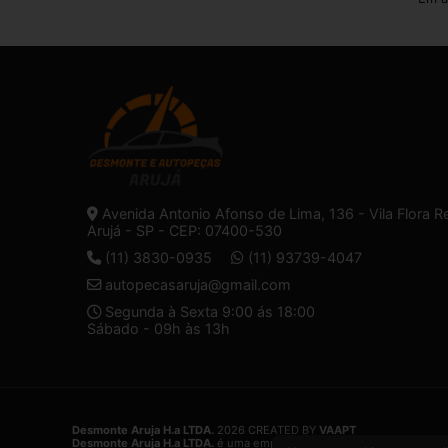
Avenida Antonio Afonso de Lima, 136 - Vila Flora R
Arujá - SP - CEP: 07400-530
(11) 3830-0935
(11) 93739-4047
autopecasaruja@gmail.com
Segunda à Sexta 9:00 ás 18:00
Sábado - 09h às 13h
Desmonte Aruja H.a LTDA.
2026 CREATED BY
VAAPT
Desmonte Aruja H.a LTDA.
é uma empresa inscrita no CNPJ
32.574.1