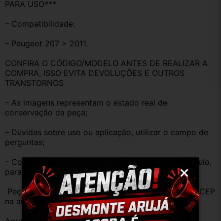
PARA USO***
– Compatibilidade:
– Peugeot 207 > 2011.
CONFIRA O CÓDIGO/MODELO ANTES DE REALIZAR A 
COMPRA, ISSO EVITA DEVOLUÇÕES E OUTROS 
TRANSTORNOS
– As imagens representam o estado real de 
conservação da peça;
– Dúvidas sobre uso ou aplicação, utilizar o campo de 
perguntas;
– Compare o produto anunciado com o do seu veículo, 
para evitar trocas;
 Peças que não tem opção de envio, favor deixar o CEP 
na área de perguntas para realizar cotação 