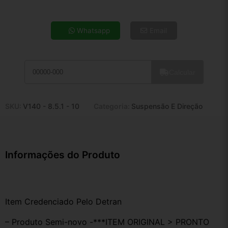
4x de R$ 24,67
5x de R$ 19,99
Whatsapp
Email
6x de R$ 16,86
7x de R$ 14,59
8x de R$ 12,93
Calcular
9x de R$ 11,64
10x de R$ 10,56
11x de R$ 9,72
SKU:
V140 - 8.5.1 - 10
Categoria:
Suspensão E Direção
12x de R$ 9,02
Informações do Produto
Item Credenciado Pelo Detran
– Produto Semi-novo -***ITEM ORIGINAL > PRONTO 