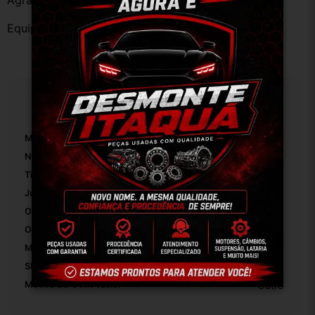
Agradecemos a preferência!
Equipe DESMONTE ARUJÁ.
Especificações
Marca:
Peugeot
Número De Peça:
01
Tipo De Veículo:
Carro/Caminhonete
Junta Ou Selo Incluído:
False
Origem:
Brasil
OEM:
Original
Modelo:
207 2011
SKU:
V140 - 8.5.1 - 10
Motivo De GTIN Vacío:
Outro