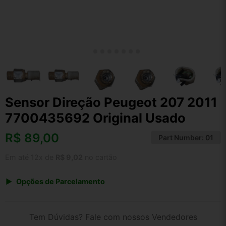
Sensor Direção Peugeot 207 2011
7700435692 Original Usado
R$
89,00
Part Number:
01
Em até 12x de
R$ 9,02
no cartão
Opções de Parcelamento
1x de R$ 89,00 s/ juros
2x de R$ 47,90
Tem Dúvidas? Fale com nossos Vendedores
3x de R$ 32,40