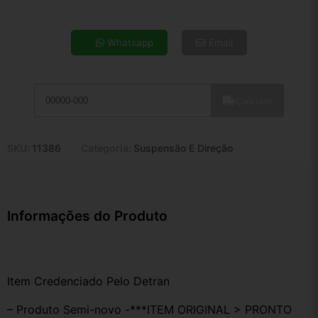
4x de R$ 19,12
5x de R$ 15,50
Whatsapp
Email
6x de R$ 13,07
7x de R$ 11,31
8x de R$ 10,02
Calcular
9x de R$ 9,02
10x de R$ 8,19
11x de R$ 7,53
SKU:
11386
Categoria:
Suspensão E Direção
12x de R$ 6,99
Informações do Produto
Item Credenciado Pelo Detran
– Produto Semi-novo -***ITEM ORIGINAL > PRONTO 