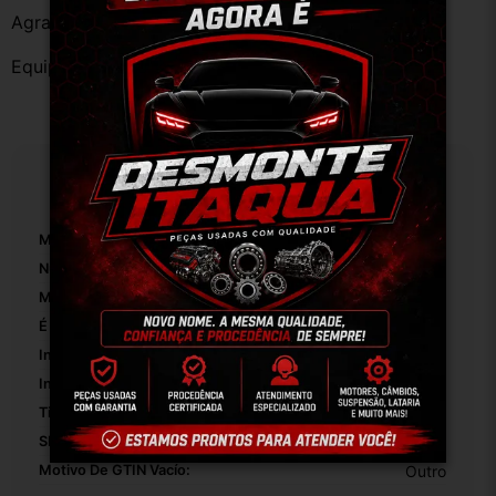
Agradecemos a preferência!
Equipe DESMONTE ARUJÁ.
Especificações
Marca:
Volkswagen
Número De Peça:
01
Modelo:
Volkswagen Gol G3
É Reposição Original:
False
Inclui Sensor ABS:
False
Inclui Rolamiento:
False
Tipo De Veículo:
Carro/Caminhonete
SKU:
11386
Motivo De GTIN Vacío:
Outro