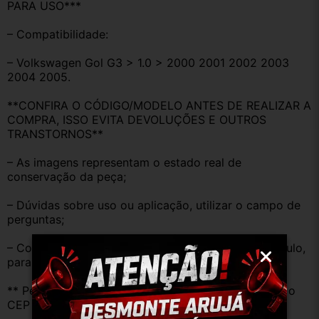
PARA USO***
– Compatibilidade:
– Volkswagen Gol G3 > 1.0 > 2000 2001 2002 2003 
2004 2005.
**CONFIRA O CÓDIGO/MODELO ANTES DE REALIZAR A 
COMPRA, ISSO EVITA DEVOLUÇÕES E OUTROS 
TRANSTORNOS**
– As imagens representam o estado real de 
conservação da peça;
– Dúvidas sobre uso ou aplicação, utilizar o campo de 
perguntas;
– Compare o produto anunciado com o do seu veículo, 
para evitar trocas;
** Peças que não tem opção de envio, favor deixar o 
CEP na área de perguntas para realizar cotação **