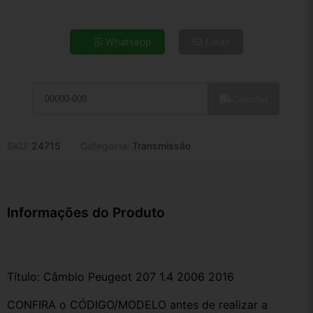
4x de R$ 582,23
5x de R$ 471,88
Whatsapp
Email
6x de R$ 397,92
7x de R$ 344,29
8x de R$ 305,22
Calcular
9x de R$ 274,71
10x de R$ 249,26
11x de R$ 229,41
SKU:
24715
Categoria:
Transmissão
12x de R$ 212,90
Informações do Produto
Título: Câmbio Peugeot 207 1.4 2006 2016
CONFIRA o CÓDIGO/MODELO antes de realizar a 