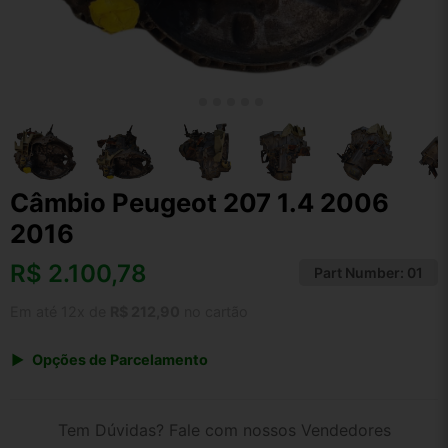
Câmbio Peugeot 207 1.4 2006
2016
R$
2.100,78
Part Number:
01
Em até 12x de
R$ 212,90
no cartão
Opções de Parcelamento
1x de R$ 2.100,78 s/ juros
2x de R$ 1.130,64
Tem Dúvidas? Fale com nossos Vendedores
3x de R$ 764,89