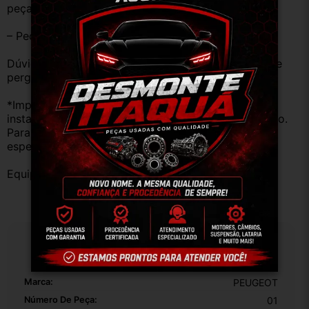
peças estão em BOM ESTADO e foram testadas.
– Peças são ORIGINAIS USADAS.
Dúvidas sobre uso ou aplicação, utilizar o campo de 
perguntas;
*Importante: Não nos responsabilizamos por 
instalações inadequadas ou uso indevido do produto. 
Para evitar problemas, consulte um profissional 
especializado.
Equipe DESMONTE ARUJÁ.
Especificações
Marca:
PEUGEOT
Número De Peça:
01