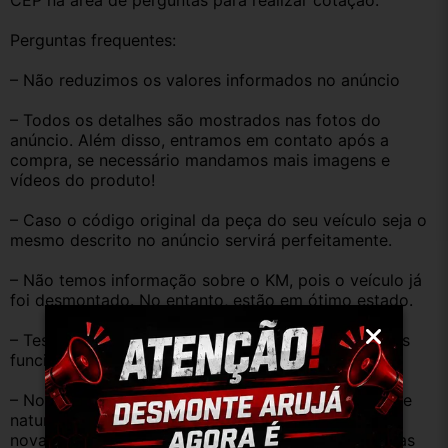
CEP na área de perguntas para realizar cotação.
Perguntas frequentes:
– Não reduzimos os valores informados no anúncio
– Todos os detalhes são mostrados nas fotos do 
anúncio. Além disso, entramos em contato após a 
compra, se necessário mandamos mais imagens e 
vídeos do produto!
– Caso o código original da peça do seu veículo seja o 
mesmo descrito no anúncio servirá perfeitamente.
– Não temos informação sobre o KM, pois o veículo já 
foi desmontado. No entanto, estão em ótimo estado.
– Testamos as peças antes de anunciar e enviar, elas 
funcionam perfeitamente.
– Nossas peças são USADAS e apresentam desgaste 
natural pelo tempo. Peças perfeitas são apenas as 
novas e sem uso. No entanto, garantimos que nossas 