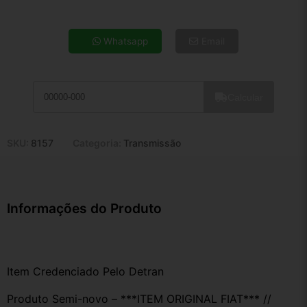
4x de R$ 21,89
5x de R$ 17,74
Whatsapp
Email
6x de R$ 14,96
7x de R$ 12,95
8x de R$ 11,48
Calcular
9x de R$ 10,33
10x de R$ 9,37
11x de R$ 8,63
SKU:
8157
Categoria:
Transmissão
12x de R$ 8,01
Informações do Produto
Item Credenciado Pelo Detran
Produto Semi-novo – ***ITEM ORIGINAL FIAT*** //