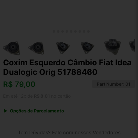
Coxim Esquerdo Câmbio Fiat Idea
Dualogic Orig 51788460
R$
79,00
Part Number:
01
Em até 12x de
R$ 8,01
no cartão
Opções de Parcelamento
1x de R$ 79,00 s/ juros
2x de R$ 42,52
Tem Dúvidas? Fale com nossos Vendedores
3x de R$ 28,76