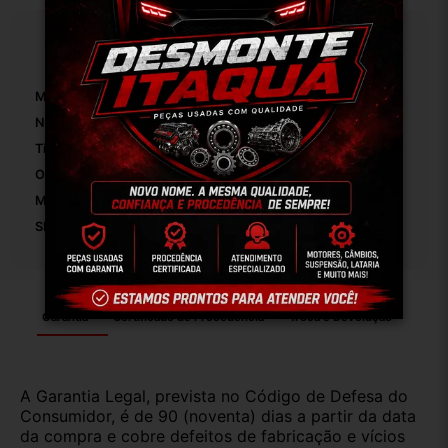
Especificações
Marca:
Fiat
Número De Peça:
01
Tipo De Veículo:
Carro/Caminhonete
OEM:
Original
Modelo:
Palio Economy
SKU:
8157
Garantia
Certificado de Procedência
Troca e Devolução
A Garantia Legal, prevista no Código de Defesa do
Consumidor, é de 90 (noventa) dias a partir da data
da compra e cobre defeitos de fabricação e vícios