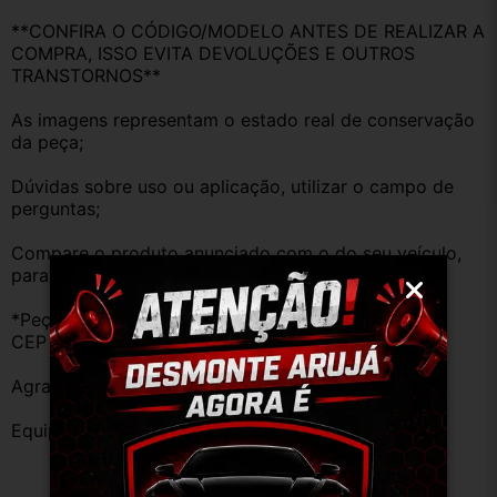
**CONFIRA O CÓDIGO/MODELO ANTES DE REALIZAR A 
COMPRA, ISSO EVITA DEVOLUÇÕES E OUTROS 
TRANSTORNOS**
As imagens representam o estado real de conservação 
da peça;
Dúvidas sobre uso ou aplicação, utilizar o campo de 
perguntas;
Compare o produto anunciado com o do seu veículo, 
para evitar trocas;
*Peças que não tem opção de envio, favor deixar o 
CEP na área de perguntas para realizar cotação*
Agradecemos a preferência!
Equipe DESMONTE ARUJÁ.