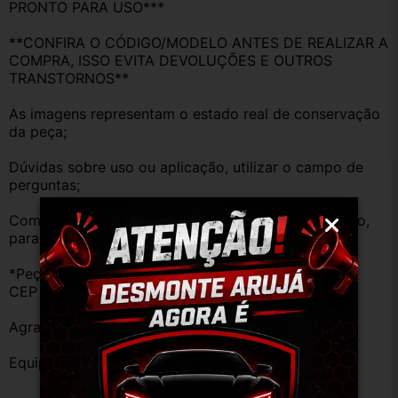
PRONTO PARA USO***
**CONFIRA O CÓDIGO/MODELO ANTES DE REALIZAR A 
COMPRA, ISSO EVITA DEVOLUÇÕES E OUTROS 
TRANSTORNOS**
As imagens representam o estado real de conservação 
da peça;
Dúvidas sobre uso ou aplicação, utilizar o campo de 
perguntas;
Compare o produto anunciado com o do seu veículo, 
para evitar trocas;
*Peças que não tem opção de envio, favor deixar o 
CEP na área de perguntas para realizar cotação*
Agradecemos a preferência!
Equipe DESMONTE ARUJÁ.