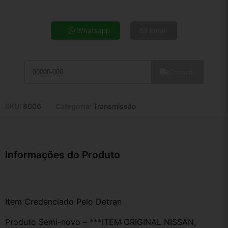
4x de R$ 29,38
5x de R$ 23,81
Whatsapp
Email
6x de R$ 20,08
7x de R$ 17,37
8x de R$ 15,40
Calcular
9x de R$ 13,86
10x de R$ 12,58
11x de R$ 11,58
SKU:
8006
Categoria:
Transmissão
12x de R$ 10,74
Informações do Produto
Item Credenciado Pelo Detran
Produto Semi-novo – ***ITEM ORIGINAL NISSAN, 