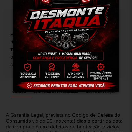
Especificações
Marca:
Nissan
Número De Peça:
01
Tipo De Veículo:
Carro/Caminhonete
OEM:
Original
SKU:
8006
Garantia
Certificado de Procedência
Troca e Devolução
A Garantia Legal, prevista no Código de Defesa do
Consumidor, é de 90 (noventa) dias a partir da data
da compra e cobre defeitos de fabricação e vícios