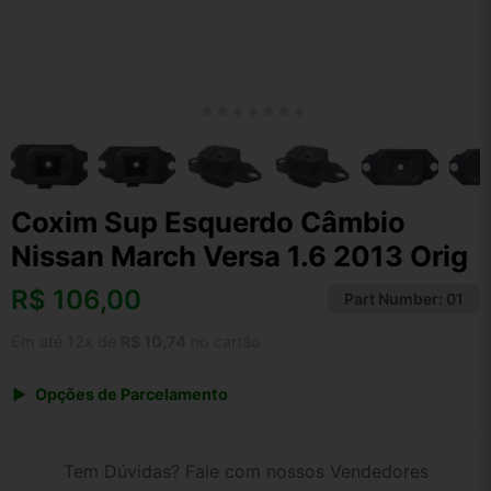
Coxim Sup Esquerdo Câmbio
Nissan March Versa 1.6 2013 Orig
R$
106,00
Part Number:
01
Em até 12x de
R$ 10,74
no cartão
Opções de Parcelamento
1x de R$ 106,00 s/ juros
2x de R$ 57,05
Tem Dúvidas? Fale com nossos Vendedores
3x de R$ 38,59