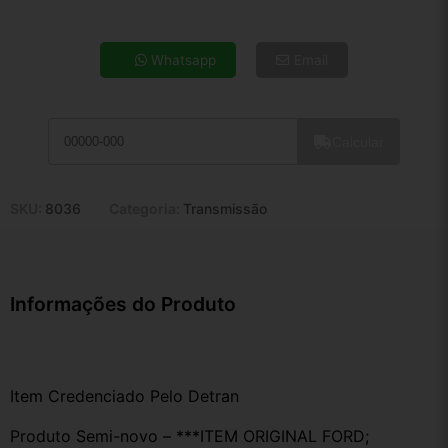
4x de R$ 36,58
5x de R$ 29,65
Whatsapp
Email
6x de R$ 25,00
7x de R$ 21,63
8x de R$ 19,18
Calcular
9x de R$ 17,26
10x de R$ 15,66
11x de R$ 14,41
SKU:
8036
Categoria:
Transmissão
12x de R$ 13,38
Informações do Produto
Item Credenciado Pelo Detran
Produto Semi-novo – ***ITEM ORIGINAL FORD; 