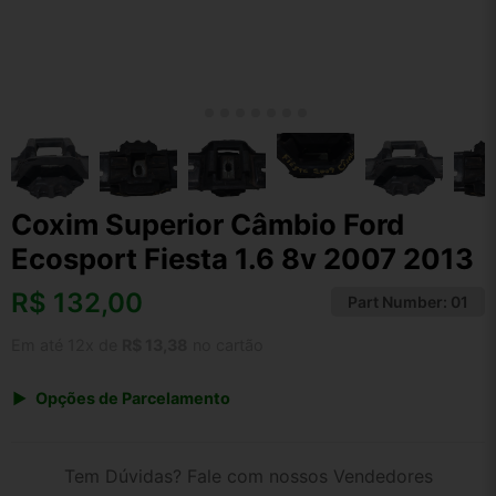
Coxim Superior Câmbio Ford
Ecosport Fiesta 1.6 8v 2007 2013
R$
132,00
Part Number:
01
Em até 12x de
R$ 13,38
no cartão
Opções de Parcelamento
1x de R$ 132,00 s/ juros
2x de R$ 71,04
Tem Dúvidas? Fale com nossos Vendedores
3x de R$ 48,06