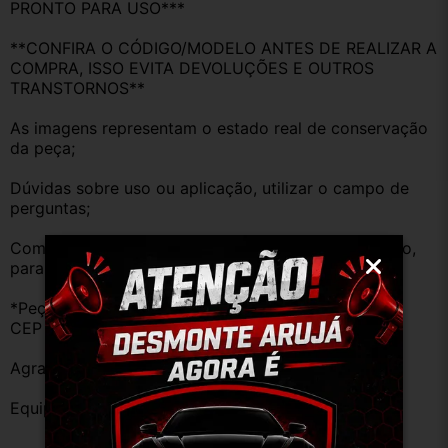
PRONTO PARA USO***
**CONFIRA O CÓDIGO/MODELO ANTES DE REALIZAR A 
COMPRA, ISSO EVITA DEVOLUÇÕES E OUTROS 
TRANSTORNOS**
As imagens representam o estado real de conservação 
da peça;
Dúvidas sobre uso ou aplicação, utilizar o campo de 
perguntas;
Compare o produto anunciado com o do seu veículo, 
para evitar trocas;
*Peças que não tem opção de envio, favor deixar o 
CEP na área de perguntas para realizar cotação*
Agradecemos a preferência!
Equipe DESMONTE ARUJÁ.