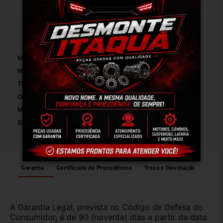
Especificações
Marca:
Ford
Número De Peça:
01
Tipo De Veículo:
Carro/Caminhonete
OEM:
Original
Modelo:
Fiesta 1.6 2009
SKU:
8036
Garantia
Certificado de Procedência
Troca e Devolução
A Garantia Legal, prevista no Código de Defesa do
Consumidor, é de 90 (noventa) dias a partir da data