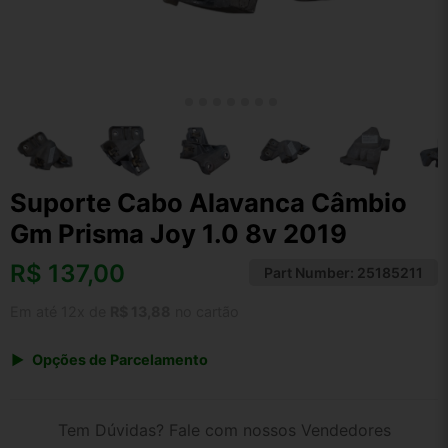
Suporte Cabo Alavanca Câmbio
Gm Prisma Joy 1.0 8v 2019
R$
137,00
Part Number:
25185211
Em até 12x de
R$ 13,88
no cartão
Opções de Parcelamento
1x de R$ 137,00 s/ juros
2x de R$ 73,73
Tem Dúvidas? Fale com nossos Vendedores
3x de R$ 49,88