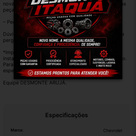
novas e sem uso. No entanto, garantimos que nossas 
peças estão em BOM ESTADO e foram testadas.
– Peças são ORIGINAIS USADAS.
Dúvidas sobre uso ou aplicação, utilizar o campo de 
perguntas;
*Importante: Não nos responsabilizamos por 
instalações inadequadas ou uso indevido do produto. 
Para evitar problemas, consulte um profissional 
especializado.
Equipe DESMONTE ARUJÁ.
Especificações
Marca:
Chevrolet