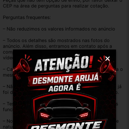
Peças que não tem opção de envio, por favor deixar o 
CEP na área de perguntas para realizar cotação.
Perguntas frequentes:
– Não reduzimos os valores informados no anúncio
– Todos os detalhes são mostrados nas fotos do 
anúncio. Além disso, entramos em contato após a 
compra, se necessário mandamos mais imagens e 
vídeos do produto!
– Caso o código original da peça do seu veículo seja o 
mesmo descrito no anúncio servirá perfeitamente.
– Não temos informação sobre o KM, pois o veículo já 
foi desmontado. No entanto, estão em ótimo estado.
– Testamos as peças antes de anunciar e enviar, elas 
funcionam perfeitamente.
– Nossas peças são USADAS e apresentam desgaste 
natural pelo tempo. Peças perfeitas são apenas as 