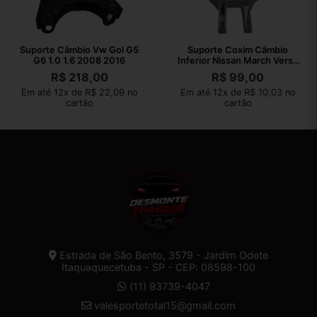
Suporte Câmbio Vw Gol G5
Suporte Coxim Câmbio
G6 1.0 1.6 2008 2016
Inferior Nissan March Versa
2012 2013
R$
218,00
R$
99,00
Em até 12x de R$ 22,09 no
Em até 12x de R$ 10,03 no
cartão
cartão
Estrada de São Bento, 3579 - Jardim Odete
Itaquaquecetuba - SP - CEP: 08598-100
(11) 93739-4047
valesportetotal15@gmail.com