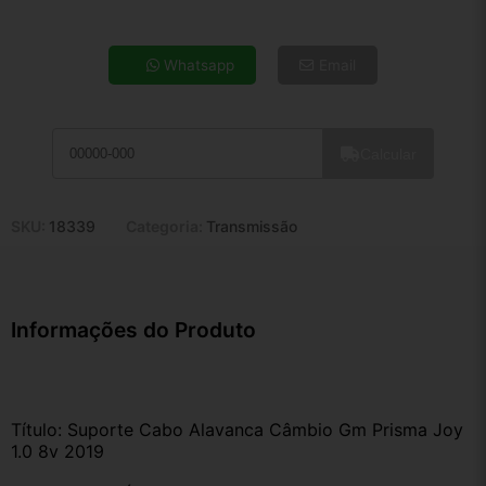
4x de R$ 37,97
5x de R$ 30,77
Whatsapp
Email
6x de R$ 25,95
7x de R$ 22,45
8x de R$ 19,90
Calcular
9x de R$ 17,92
10x de R$ 16,26
11x de R$ 14,96
SKU:
18339
Categoria:
Transmissão
12x de R$ 13,88
Informações do Produto
Título: Suporte Cabo Alavanca Câmbio Gm Prisma Joy 
1.0 8v 2019