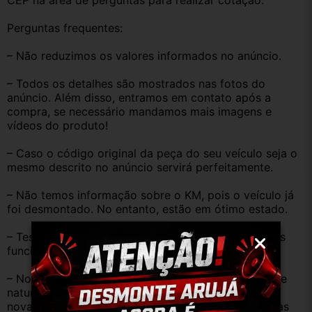
CEP na área de perguntas para realizar cotação.
Perguntas frequentes:
– Não reduzimos os valores informados no anúncio.
– Todos os detalhes são mostrados nas fotos do 
anúncio. Além disso, entramos em contato após a 
compra, se necessário mandamos mais imagens e 
vídeos do produto!
– Caso o código original da peça do seu veículo seja o 
mesmo descrito no anúncio servirá perfeitamente.
– Não temos informação sobre o KM, pois o veículo já 
foi desmontado. No entanto, estão em ótimo estado.
– Testamos as peças antes de anunciar e enviar, elas 
funcionam perfeitamente.
– Nossas peças são USADAS e apresentam desgaste 
natural pelo tempo. Peças perfeitas são apenas as 
novas e sem uso. No entanto, garantimos que nossas 