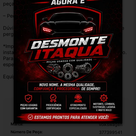
peças estão em BOM ESTADO e foram testadas.
– Peças são ORIGINAIS USADAS.
Dúvidas sobre uso ou aplicação, utilizar o campo de 
perguntas;
*Importante: Não nos responsabilizamos por 
instalações inadequadas ou uso indevido do produto. 
Para evitar problemas, consulte um profissional 
especializado.
Equipe DESMONTE ARUJÁ.
Especificações
Marca:
Volkswagen
Número De Peça:
377399541