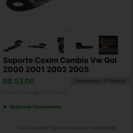
Suporte Coxim Cambio Vw Gol
2000 2001 2002 2005
R$
53,00
Part Number:
377399541
Em até 12x de
R$ 5,37
no cartão
Opções de Parcelamento
1x de R$ 53,00 s/ juros
2x de R$ 28,52
Tem Dúvidas? Fale com nossos Vendedores
3x de R$ 19,30