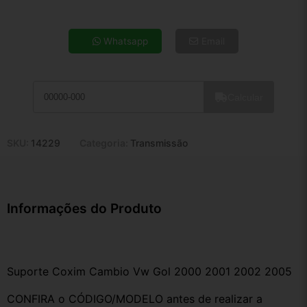
4x de R$ 14,69
5x de R$ 11,90
Whatsapp
Email
6x de R$ 10,04
7x de R$ 8,69
8x de R$ 7,70
Calcular
9x de R$ 6,93
10x de R$ 6,29
11x de R$ 5,79
SKU:
14229
Categoria:
Transmissão
12x de R$ 5,37
Informações do Produto
Suporte Coxim Cambio Vw Gol 2000 2001 2002 2005
CONFIRA o CÓDIGO/MODELO antes de realizar a 