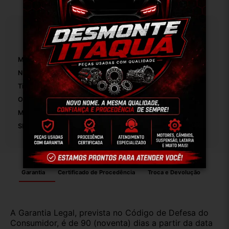
Especificações
Marca:
Volkswagen
Número De Peça:
01
Tipo De Veículo:
Carro/Caminhonete
OEM:
Original
Modelo:
Gol G2 97
SKU:
8235
Garantia
Certificado de Procedência
Troca e Devolução
A Garantia Legal, prevista no Código de Defesa do
Consumidor, é de 90 (noventa) dias a partir da data