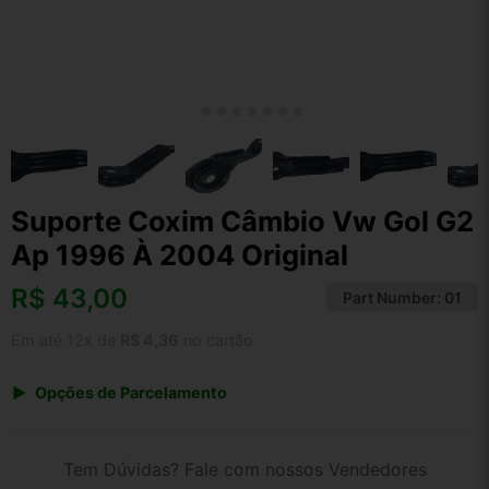
Suporte Coxim Câmbio Vw Gol G2
Ap 1996 À 2004 Original
R$
43,00
Part Number:
01
Em até 12x de
R$ 4,36
no cartão
Opções de Parcelamento
1x de R$ 43,00 s/ juros
2x de R$ 23,14
Tem Dúvidas? Fale com nossos Vendedores
3x de R$ 15,66