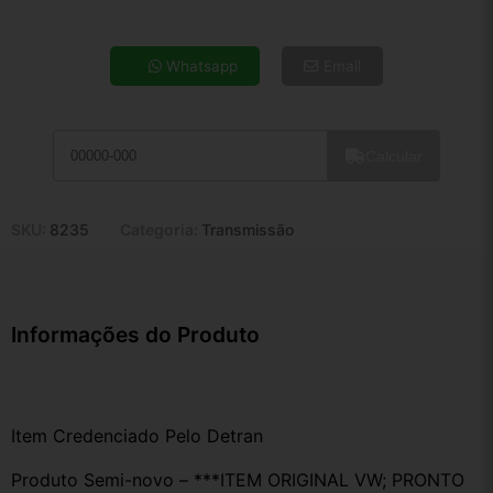
4x de R$ 11,92
5x de R$ 9,66
Whatsapp
Email
6x de R$ 8,14
7x de R$ 7,05
8x de R$ 6,25
Calcular
9x de R$ 5,62
10x de R$ 5,10
11x de R$ 4,70
SKU:
8235
Categoria:
Transmissão
12x de R$ 4,36
Informações do Produto
Item Credenciado Pelo Detran
Produto Semi-novo – ***ITEM ORIGINAL VW; PRONTO 