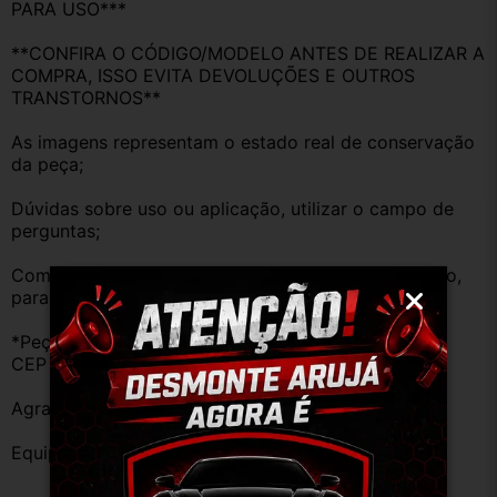
PARA USO***
**CONFIRA O CÓDIGO/MODELO ANTES DE REALIZAR A 
COMPRA, ISSO EVITA DEVOLUÇÕES E OUTROS 
TRANSTORNOS**
As imagens representam o estado real de conservação 
da peça;
Dúvidas sobre uso ou aplicação, utilizar o campo de 
perguntas;
Compare o produto anunciado com o do seu veículo, 
para evitar trocas;
*Peças que não tem opção de envio, favor deixar o 
CEP na área de perguntas para realizar cotação*
Agradecemos a preferência!
Equipe DESMONTE ARUJÁ.