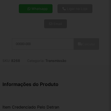
4x de R$ 21,89
Whatsapp
Ligar na Loja
5x de R$ 17,74
6x de R$ 14,96
Email
7x de R$ 12,95
8x de R$ 11,48
9x de R$ 10,33
10x de R$ 9,37
Calcular
11x de R$ 8,63
12x de R$ 8,01
SKU:
8268
Categoria:
Transmissão
Informações do Produto
Item Credenciado Pelo Detran