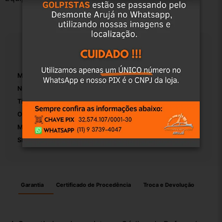
Especificações
Marca:
Fiat
Número De Peça:
01
Tipo De Veículo:
Carro/Caminhonete
OEM:
Original
Modelo:
Palio
SKU:
8268
Garantia
Certificado de Procedência
Troca e Devolução