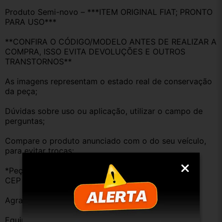
Produto Semi-novo – ***ITEM ORIGINAL FIAT; PRONTO 
PARA USO***
**CONFIRA O CÓDIGO/MODELO ANTES DE REALIZAR A 
COMPRA, ISSO EVITA DEVOLUÇÕES E OUTROS 
TRANSTORNOS**
As imagens representam o estado real de conservação 
da peça;
Dúvidas sobre uso ou aplicação, utilizar o campo de 
perguntas;
Compare o produto anunciado com o do seu veículo, 
para evitar trocas;
*Peças que não tem opção de envio, favor deixar o 
CEP na área de perguntas para realizar cotação*
Agradecemos a preferência!
Equipe DESMONTE ARUJÁ.