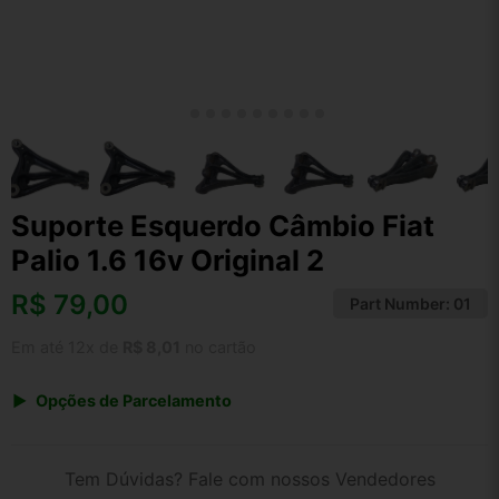
Suporte Esquerdo Câmbio Fiat
Palio 1.6 16v Original 2
R$
79,00
Part Number:
01
Em até 12x de
R$ 8,01
no cartão
Opções de Parcelamento
1x de R$ 79,00 s/ juros
2x de R$ 42,52
Tem Dúvidas? Fale com nossos Vendedores
3x de R$ 28,76