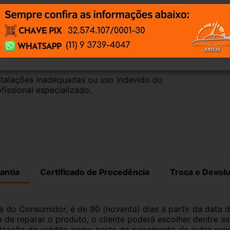
timos que nossas peças estão em BOM 
po de perguntas;
talações inadequadas ou uso indevido do 
fissional especializado.
antia
Certificado de Procedência
Troca e Devol
a do Consumidor, é de 90 (noventa) dias a partir da data 
e de reparar o produto, o cliente poderá escolher dentre a
utilização do crédito como parte do pagamento de outro pr