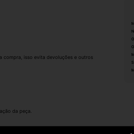
M
N
O
O
M
compra, isso evita devoluções e outros 
S
M
ação da peça.