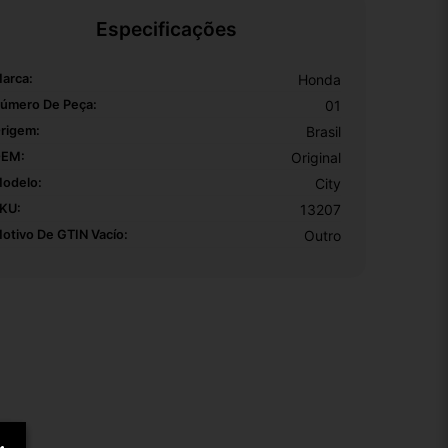
Especificações
arca:
Honda
úmero De Peça:
01
rigem:
Brasil
EM:
Original
odelo:
City
KU:
13207
otivo De GTIN Vacío:
Outro