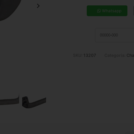
5x de R$ 9,66
7x de R$ 7,05
Whatsapp
9x de R$ 5,62
11x de R$ 4,70
SKU:
13207
Categoria:
Cha