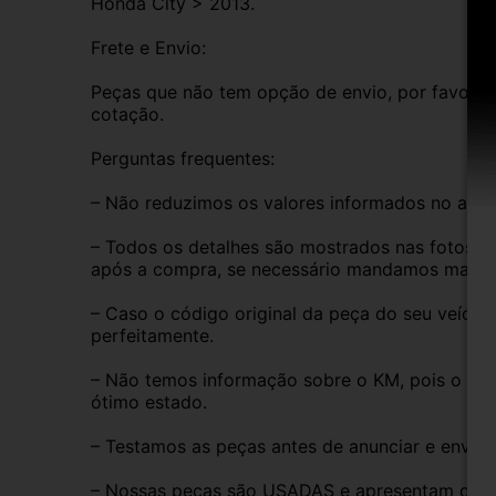
Honda City > 2013.
Frete e Envio:
Peças que não tem opção de envio, por favor de
cotação.
Perguntas frequentes:
– Não reduzimos os valores informados no anún
– Todos os detalhes são mostrados nas fotos do
após a compra, se necessário mandamos mais i
– Caso o código original da peça do seu veículo
perfeitamente.
– Não temos informação sobre o KM, pois o veíc
ótimo estado.
– Testamos as peças antes de anunciar e enviar
– Nossas peças são USADAS e apresentam desgas