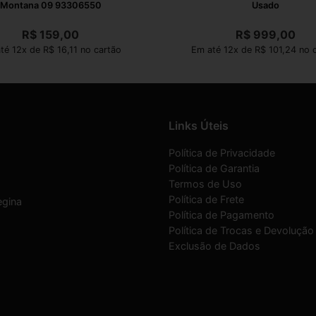
Montana 09 93306550
Usado
R$
159,00
R$
999,00
té 12x de R$ 16,11 no cartão
Em até 12x de R$ 101,24 no 
Links Úteis
Política de Privacidade
Política de Garantia
Termos de Uso
Política de Frete
egina
Política de Pagamento
Política de Trocas e Devolução
Exclusão de Dados