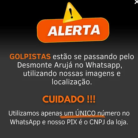
ixar o CEP na área de perguntas para realizar 
cio.
 anúncio. Além disso, entramos em contato 
magens e vídeos do produto!
 seja o mesmo descrito no anúncio servirá 
ulo já foi desmontado. No entanto, estão em 
, elas funcionam perfeitamente.
te natural pelo tempo. Peças perfeitas são 