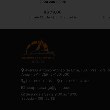
2000 2001 2005
R$
79,00
Em até 12x de R$ 8,01 no cartão
Em a
Avenida Antonio Afonso de Lima, 136 - Vila Flora R
Arujá - SP - CEP: 07400-530
(11) 3830-0935
(11) 93739-4047
autopecasaruja@gmail.com
Segunda à Sexta 9:00 ás 18:00
Sábado - 09h às 13h