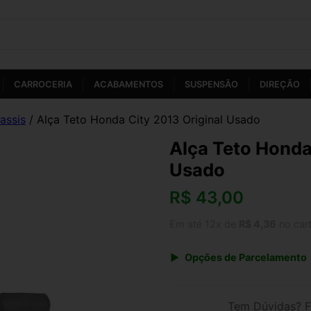
CARROCERIA
ACABAMENTOS
SUSPENSÃO
DIREÇÃO
assis
/ Alça Teto Honda City 2013 Original Usado
Alça Teto Honda
Usado
R$
43,00
Em até 12x de
R$ 4,36
no car
Opções de Parcelamento
1x de R$ 43,00 s/ juros
3x de R$ 15,66
Tem Dúvidas? F