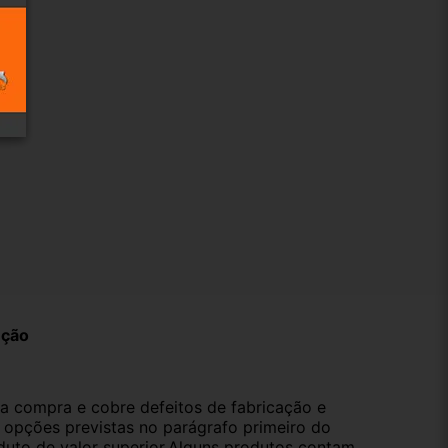
ução
da compra e cobre defeitos de fabricação e
s opções previstas no parágrafo primeiro do
oduto de valor superior.Alguns produtos contam