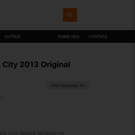
OUTROS
SOBRE NÓS
CONTATO
 City 2013 Original
Part Number:
01
tão
2x de R$ 23,14
4x de R$ 11,92
ale com nossos Vendedores