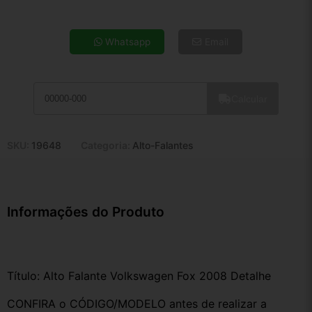
4x de R$ 12,10
5x de R$ 9,81
Whatsapp
Email
6x de R$ 8,27
7x de R$ 7,16
8x de R$ 6,34
Calcular
9x de R$ 5,71
10x de R$ 5,18
11x de R$ 4,77
SKU:
19648
Categoria:
Alto-Falantes
12x de R$ 4,42
Informações do Produto
Título: Alto Falante Volkswagen Fox 2008 Detalhe
CONFIRA o CÓDIGO/MODELO antes de realizar a 