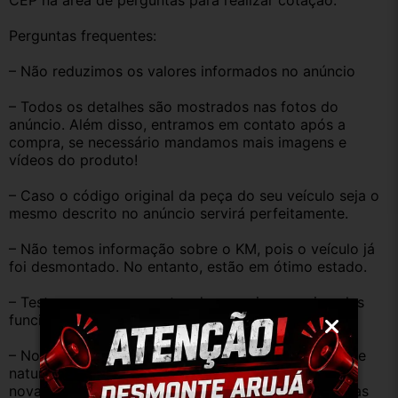
CEP na área de perguntas para realizar cotação.
Perguntas frequentes:
– Não reduzimos os valores informados no anúncio
– Todos os detalhes são mostrados nas fotos do 
anúncio. Além disso, entramos em contato após a 
compra, se necessário mandamos mais imagens e 
vídeos do produto!
– Caso o código original da peça do seu veículo seja o 
mesmo descrito no anúncio servirá perfeitamente.
– Não temos informação sobre o KM, pois o veículo já 
foi desmontado. No entanto, estão em ótimo estado.
– Testamos as peças antes de anunciar e enviar, elas 
funcionam perfeitamente.
– Nossas peças são USADAS e apresentam desgaste 
natural pelo tempo. Peças perfeitas são apenas as 
novas e sem uso. No entanto, garantimos que nossas 