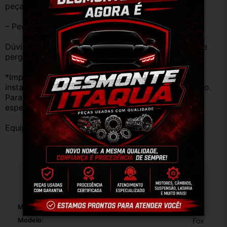
peças estão em BOM ESTADO e foram testadas.
– Peças são ORIGINAIS USADAS.
Dúvidas sobre uso ou aplicação, utilizar o campo de 
perguntas;
*Importante: Não nos responsabilizamos por 
instalações inadequadas ou uso indevido do produto. 
Para evitar problemas, consulte um profissional 
especializado.
Equipe DESMONTE ARUJÁ.
Especificações
Marca:
Volkswagen
Modelo:
Fox