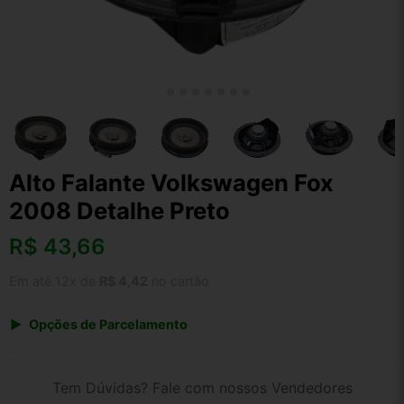
Alto Falante Volkswagen Fox
2008 Detalhe Preto
R$
43,66
Em até 12x de
R$ 4,42
no cartão
Opções de Parcelamento
1x de R$ 43,66 s/ juros
2x de R$ 23,50
Tem Dúvidas? Fale com nossos Vendedores
3x de R$ 15,90