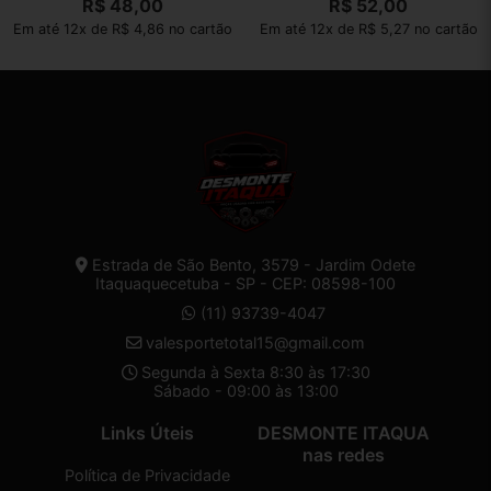
R$
48,00
R$
52,00
Em até 12x de R$ 4,86 no cartão
Em até 12x de R$ 5,27 no cartão
Estrada de São Bento, 3579 - Jardim Odete
Itaquaquecetuba - SP - CEP: 08598-100
(11) 93739-4047
valesportetotal15@gmail.com
Segunda à Sexta 8:30 às 17:30
Sábado - 09:00 às 13:00
Links Úteis
DESMONTE ITAQUA
nas redes
Política de Privacidade