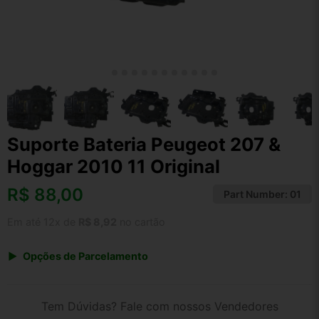
Suporte Bateria Peugeot 207 &
Hoggar 2010 11 Original
R$
88,00
Part Number:
01
Em até 12x de
R$ 8,92
no cartão
Opções de Parcelamento
1x de R$ 88,00 s/ juros
2x de R$ 47,36
Tem Dúvidas? Fale com nossos Vendedores
3x de R$ 32,04