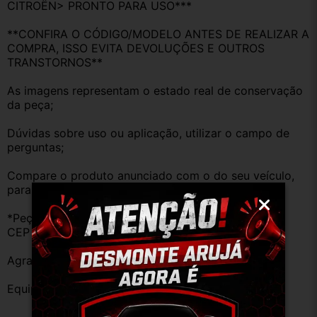
CITROËN> PRONTO PARA USO***
**CONFIRA O CÓDIGO/MODELO ANTES DE REALIZAR A 
COMPRA, ISSO EVITA DEVOLUÇÕES E OUTROS 
TRANSTORNOS**
As imagens representam o estado real de conservação 
da peça;
Dúvidas sobre uso ou aplicação, utilizar o campo de 
perguntas;
Compare o produto anunciado com o do seu veículo, 
para evitar trocas;
*Peças que não tem opção de envio, favor deixar o 
CEP na área de perguntas para realizar cotação*
Agradecemos a preferência!
Equipe DESMONTE ARUJÁ.