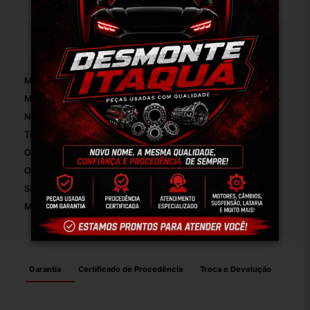
Especificações
Marca:
Peugeot
Modelo:
207
Número De Peça:
01
Tipo De Veículo:
Carro/Caminhonete
Origem:
Brasil
OEM:
Original
SKU:
9524
Motivo De GTIN Vacío:
Outro
Garantia
Certificado de Procedência
Troca e Devolução