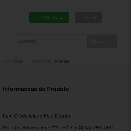
4x de R$ 24,39
5x de R$ 19,77
Whatsapp
Email
6x de R$ 16,67
7x de R$ 14,42
8x de R$ 12,79
Calcular
9x de R$ 11,51
10x de R$ 10,44
11x de R$ 9,61
SKU:
9524
Categoria:
Baterias
12x de R$ 8,92
Informações do Produto
Item Credenciado Pelo Detran
Produto Semi-novo – ***ITEM ORIGINAL PEUGEOT 