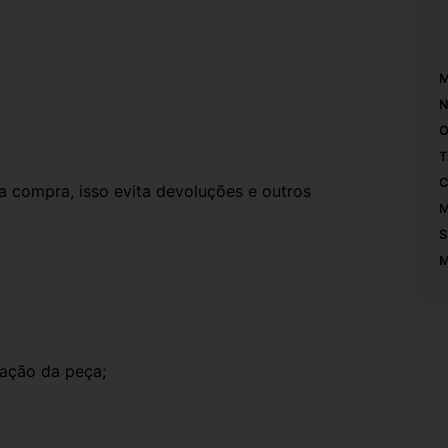
M
N
O
T
C
compra, isso evita devoluções e outros 
M
S
M
ação da peça;