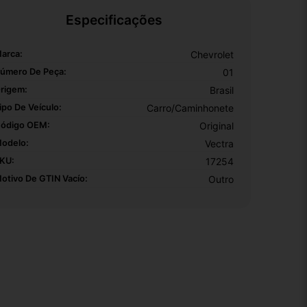
Especificações
arca:
Chevrolet
úmero De Peça:
01
rigem:
Brasil
ipo De Veículo:
Carro/Caminhonete
ódigo OEM:
Original
odelo:
Vectra
KU:
17254
otivo De GTIN Vacío:
Outro