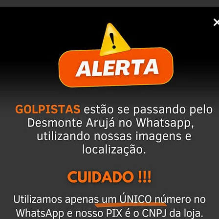
ixar o CEP na área de perguntas para realizar 
cio
 anúncio. Além disso, entramos em contato 
magens e vídeos do produto!
 seja o mesmo descrito no anúncio servirá 
ulo já foi desmontado. No entanto, estão em 