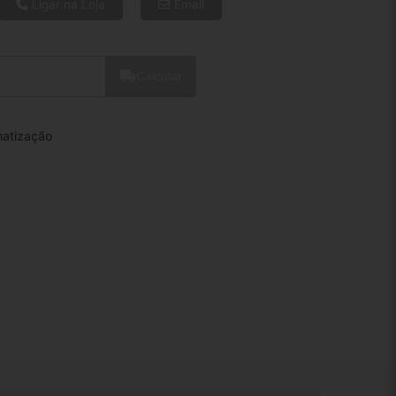
8x de R$ 89,06
Ligar na Loja
Email
10x de R$ 72,73
12x de R$ 62,12
Calcular
matização