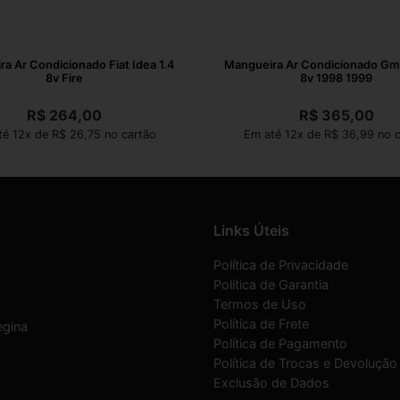
a Ar Condicionado Fiat Idea 1.4
Mangueira Ar Condicionado Gm 
8v Fire
8v 1998 1999
R$
264,00
R$
365,00
té 12x de R$ 26,75 no cartão
Em até 12x de R$ 36,99 no c
Links Úteis
Política de Privacidade
Política de Garantia
Termos de Uso
Política de Frete
egina
Política de Pagamento
Política de Trocas e Devolução
Exclusão de Dados