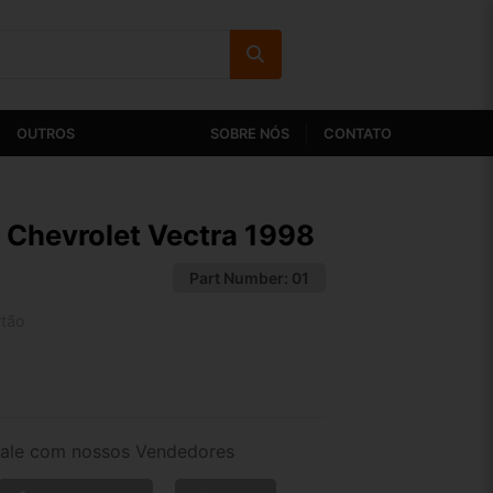
OUTROS
SOBRE NÓS
CONTATO
Chevrolet Vectra 1998
Part Number:
01
rtão
2x de R$ 329,92
4x de R$ 169,89
ale com nossos Vendedores
6x de R$ 116,11