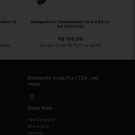
Astra 1.8
Mangueira Ar Condicionado Vw Gol G8 1.0
3cil 2015 2023
R$
199,00
artão
Em até 12x de R$ 20,17 no cartão
Desmonte Aruja H.a LTDA. nas
redes
Saiba Mais
Fale Conosco
Sobre Nós
Intranet