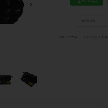
7x de R$ 100,46
Whatsapp
9x de R$ 80,16
11x de R$ 66,94
SKU:
17254
Categoria:
Cli