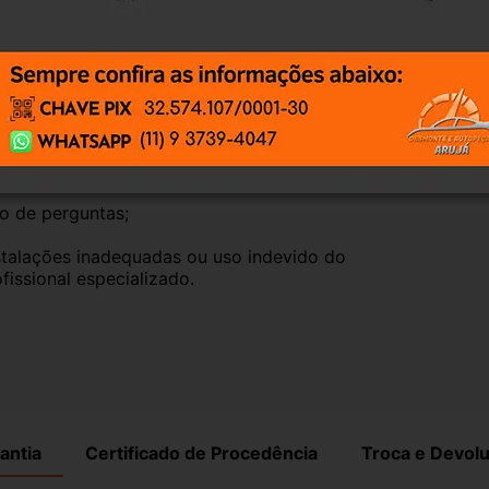
, elas funcionam perfeitamente.
te natural pelo tempo. Peças perfeitas são 
timos que nossas peças estão em BOM 
po de perguntas;
talações inadequadas ou uso indevido do 
fissional especializado.
antia
Certificado de Procedência
Troca e Devol