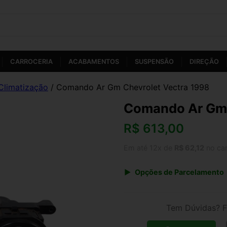
CARROCERIA
ACABAMENTOS
SUSPENSÃO
DIREÇÃO
Climatização
/ Comando Ar Gm Chevrolet Vectra 1998
Comando Ar Gm 
R$
613,00
Em até 12x de
R$ 62,12
no ca
Opções de Parcelamento
1x de R$ 613,00 s/ juros
3x de R$ 223,19
Tem Dúvidas? F
5x de R$ 137,69