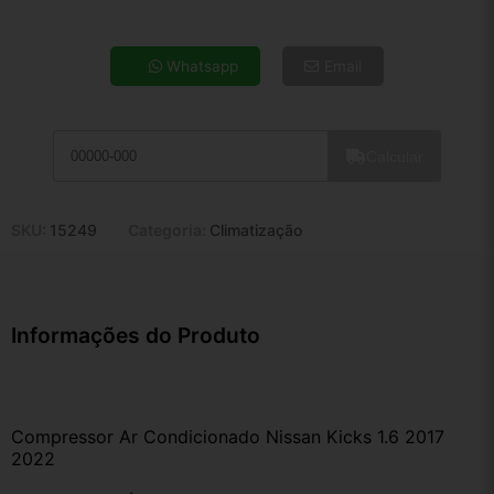
4x de R$ 197,05
5x de R$ 159,70
Whatsapp
Email
6x de R$ 134,68
7x de R$ 116,52
8x de R$ 103,30
Calcular
9x de R$ 92,98
10x de R$ 84,36
11x de R$ 77,64
SKU:
15249
Categoria:
Climatização
12x de R$ 72,05
Informações do Produto
Compressor Ar Condicionado Nissan Kicks 1.6 2017 
2022