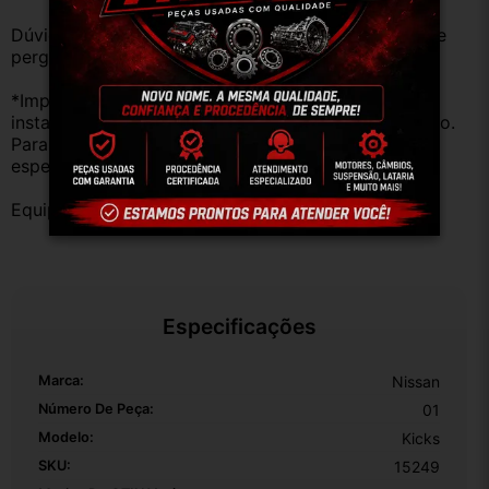
Dúvidas sobre uso ou aplicação, utilizar o campo de 
perguntas;
*Importante: Não nos responsabilizamos por 
instalações inadequadas ou uso indevido do produto. 
Para evitar problemas, consulte um profissional 
especializado.
Equipe DESMONTE ARUJÁ.
Especificações
Marca:
Nissan
Número De Peça:
01
Modelo:
Kicks
SKU:
15249