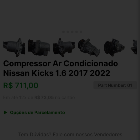
Compressor Ar Condicionado
Nissan Kicks 1.6 2017 2022
R$
711,00
Part Number:
01
Em até 12x de
R$ 72,05
no cartão
Opções de Parcelamento
1x de R$ 711,00 s/ juros
2x de R$ 382,66
Tem Dúvidas? Fale com nossos Vendedores
3x de R$ 258,88