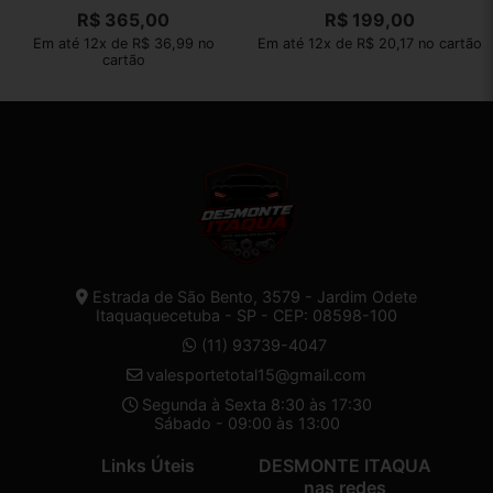
R$
365,00
R$
199,00
Em até 12x de R$ 36,99 no
Em até 12x de R$ 20,17 no cartão
cartão
Estrada de São Bento, 3579 - Jardim Odete
Itaquaquecetuba - SP - CEP: 08598-100
(11) 93739-4047
valesportetotal15@gmail.com
Segunda à Sexta 8:30 às 17:30
Sábado - 09:00 às 13:00
Links Úteis
DESMONTE ITAQUA
nas redes