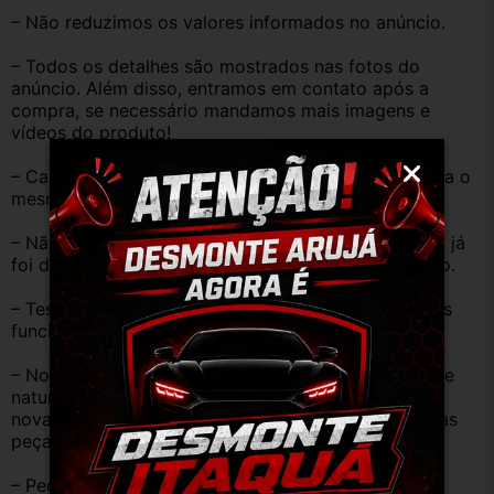
– Não reduzimos os valores informados no anúncio.
– Todos os detalhes são mostrados nas fotos do 
anúncio. Além disso, entramos em contato após a 
compra, se necessário mandamos mais imagens e 
vídeos do produto!
– Caso o código original da peça do seu veículo seja o 
mesmo descrito no anúncio servirá perfeitamente.
– Não temos informação sobre o KM, pois o veículo já 
foi desmontado. No entanto, estão em ótimo estado.
– Testamos as peças antes de anunciar e enviar, elas 
funcionam perfeitamente.
– Nossas peças são USADAS e apresentam desgaste 
natural pelo tempo. Peças perfeitas são apenas as 
novas e sem uso. No entanto, garantimos que nossas 
peças estão em BOM ESTADO e foram testadas.
– Peças são ORIGINAIS USADAS.