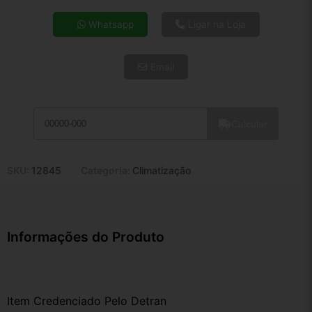
4x de R$ 34,09
Whatsapp
Ligar na Loja
5x de R$ 27,63
6x de R$ 23,30
Email
7x de R$ 20,16
8x de R$ 17,87
9x de R$ 16,08
10x de R$ 14,59
Calcular
11x de R$ 13,43
12x de R$ 12,47
SKU:
12845
Categoria:
Climatização
Informações do Produto
Item Credenciado Pelo Detran