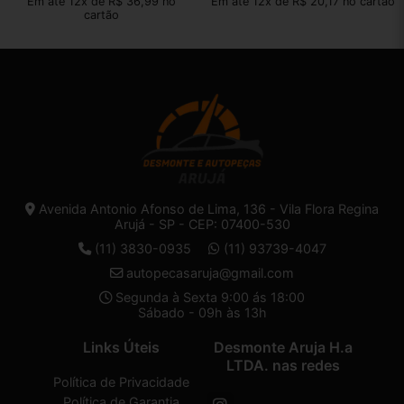
Em até 12x de R$ 36,99 no
Em até 12x de R$ 20,17 no cartão
cartão
Avenida Antonio Afonso de Lima, 136 - Vila Flora Regina
Arujá - SP - CEP: 07400-530
(11) 3830-0935
(11) 93739-4047
autopecasaruja@gmail.com
Segunda à Sexta 9:00 ás 18:00
Sábado - 09h às 13h
Links Úteis
Desmonte Aruja H.a
LTDA. nas redes
Política de Privacidade
Política de Garantia