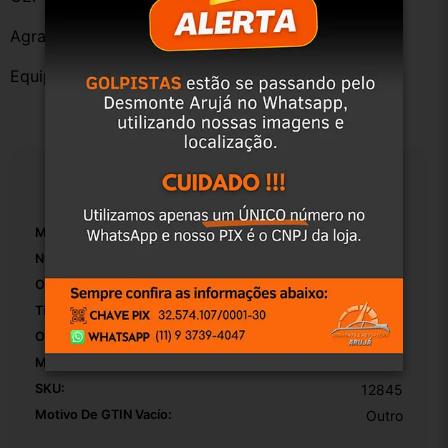
Agradecemos a preferência!
Equipe DESMONTE ARUJÁ.
Especificações
Marca:
GM
Número De Peça:
01
Origem:
Brasil
Tipo De Veículo:
Carro/Caminhonete
OEM:
Original
Modelo:
Vectra
SKU:
12845
Motivo De GTIN Vacío:
Outro