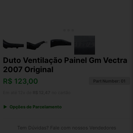
Duto Ventilação Painel Gm Vectra
2007 Original
R$
123,00
Part Number:
01
Em até 12x de
R$ 12,47
no cartão
Opções de Parcelamento
1x de R$ 123,00 s/ juros
2x de R$ 66,20
Tem Dúvidas? Fale com nossos Vendedores
3x de R$ 44,78